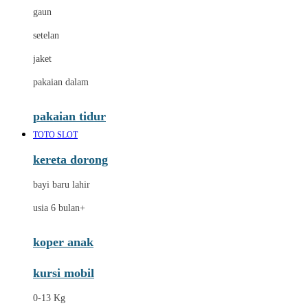
gaun
setelan
jaket
pakaian dalam
pakaian tidur
TOTO SLOT
kereta dorong
bayi baru lahir
usia 6 bulan+
koper anak
kursi mobil
0-13 Kg