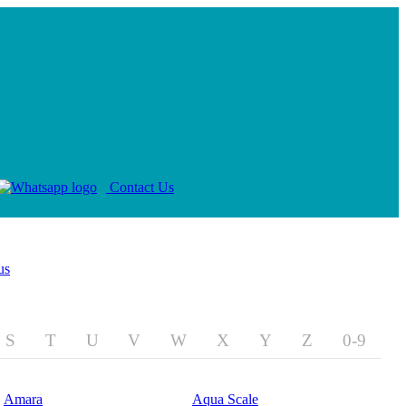
Contact Us
us
S
T
U
V
W
X
Y
Z
0-9
Amara
Aqua Scale