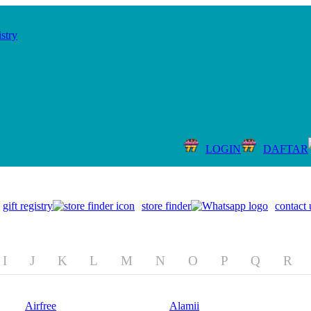
istry
LOGIN
DAFTAR
gift registry
store finder
contact 
I
J
K
L
M
N
O
P
Q
R
Airfree
Alamii