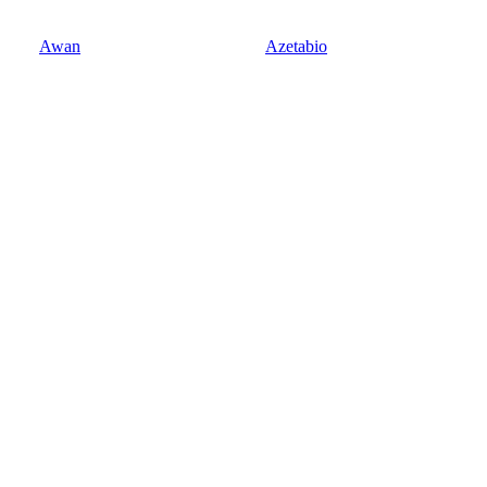
Awan
Azetabio