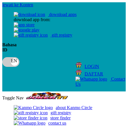
lewati ke Konten
download apps
download app from:
gift registry
Bahasa
ID
LOGIN
DAFTAR
Contact
Us
Toggle Nav
about Kanmo Circle
gift registry
store finder
contact us