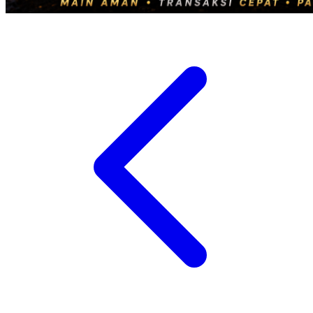
Twistshake
TY Toys
U
V
Veja
Vitaflow
Vtech
W
Waterland
Wellness
X