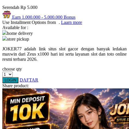
Serendah
Rp 5.000
Q
Earn
1.000.000
-
5.000.000
Bonus
QV Baby
Use Installment Options from
.
Laarn more
Available for :
R
home delivery
store pickup
Real Shades
JOKER77 adalah link situs slot gacor dengan banyak ledakan
Red Castle
maxwin dari Zeus x1000 hari ini serta layanan slot dan toto online
resmi terbaru 2026.
Ribbon Madness
choose qty
S
DAFTAR
LOGIN
Sebamed
Share product:
Silver Cross
Simply Idea
Skip Hop
Spectra