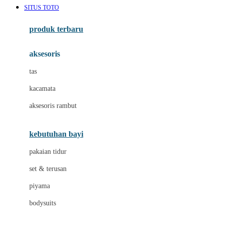
SITUS TOTO
Azetabio
produk terbaru
B
aksesoris
Baabaasheepz
tas
Babiators
kacamata
Baby Dove
aksesoris rambut
Baby Jogger
Baby Rovega
kebutuhan bayi
Babybee
pakaian tidur
Banana Boat
set & terusan
Banz
piyama
Barbie
bodysuits
Beaba