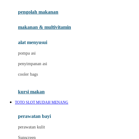
Joie
pengolah makanan
Joolz
Jujube
makanan & multivitamin
K
alat menyusui
Kiddycuts
pompa asi
Kumon
penyimpanan asi
L
cooler bags
Leapfrog
kursi makan
Leclerc
TOTO SLOT MUDAH MENANG
Lee Vierra
Lillebaby
perawatan bayi
Little Bird Told Me
perawatan kulit
Little Miss Janis
Sunscreen