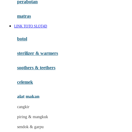
perabotan
Happy Tummy
Hauck
matras
Havaianas
LINK TOTO SLOT4D
Hegen
botol
Hot Wheels
sterilizer & warmers
Hybrid
soothers & teethers
I
Inlacta DHA
celemek
Interlac
alat makan
Ivenet
cangkir
J
piring & mangkuk
Jack N Jill
sendok & garpu