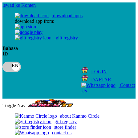
lewati ke Konten
download apps
download app from:
gift registry
Bahasa
ID
LOGIN
DAFTAR
Contact
Us
Toggle Nav
about Kanmo Circle
gift registry
store finder
contact us