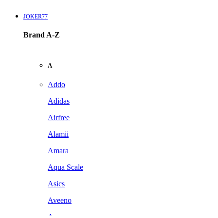
JOKER77
Brand A-Z
A
Addo
Adidas
Airfree
Alamii
Amara
Aqua Scale
Asics
Aveeno
Awan