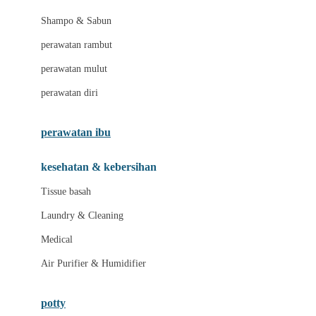
London Taxi
Shampo & Sabun
Love To Dream
perawatan rambut
perawatan mulut
M
perawatan diri
Magformers
Mama's Choice
perawatan ibu
Mamas&Papas
kesehatan & kebersihan
Mamaway
Tissue basah
Maxi Cosi
Laundry & Cleaning
Megabloks
Medical
Micro
Air Purifier & Humidifier
MiDeer
Mimi & Lula
potty
Mini Monkey