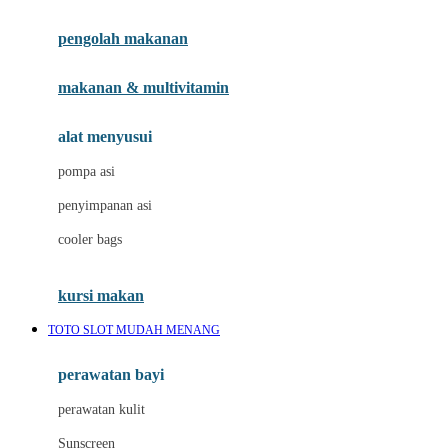
Joie
pengolah makanan
Joolz
Jujube
makanan & multivitamin
K
alat menyusui
Kiddycuts
pompa asi
Kumon
penyimpanan asi
L
cooler bags
Leapfrog
kursi makan
Leclerc
TOTO SLOT MUDAH MENANG
Lee Vierra
Lillebaby
perawatan bayi
Little Bird Told Me
perawatan kulit
Little Miss Janis
Sunscreen