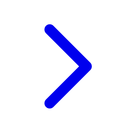
Xootz
Y
Yamatoya
Z
Zaxy
Zoggs
0-9
4Moms
59S