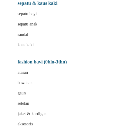
Beauty Barn
sepatu & kaus kaki
Bio Oil
sepatu bayi
Biolane
sepatu anak
Bite Fighters
sandal
Bizzi Growin
kaus kaki
Blackmores
fashion bayi (0bln-3thn)
Blooming Marvellous
atasan
Bonnels
bawahan
Bravado
gaun
Bruder
setelan
Brush Baby
jaket & kardigan
Buds Organics
aksesoris
Bugaboo
Buggygear