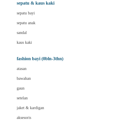
Beauty Barn
sepatu & kaus kaki
Bio Oil
sepatu bayi
Biolane
sepatu anak
Bite Fighters
sandal
Bizzi Growin
kaus kaki
Blackmores
fashion bayi (0bln-3thn)
Blooming Marvellous
atasan
Bonnels
bawahan
Bravado
gaun
Bruder
setelan
Brush Baby
jaket & kardigan
Buds Organics
aksesoris
Bugaboo
Buggygear