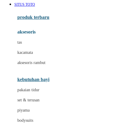
SITUS TOTO
Azetabio
produk terbaru
B
aksesoris
Baabaasheepz
tas
Babiators
kacamata
Baby Dove
aksesoris rambut
Baby Jogger
Baby Rovega
kebutuhan bayi
Babybee
pakaian tidur
Banana Boat
set & terusan
Banz
piyama
Barbie
bodysuits
Beaba