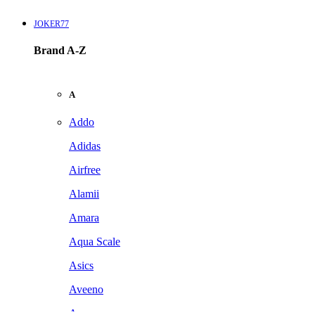
JOKER77
Brand A-Z
A
Addo
Adidas
Airfree
Alamii
Amara
Aqua Scale
Asics
Aveeno
Awan