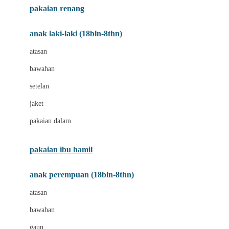
pakaian renang
Bumkins
anak laki-laki (18bln-8thn)
C
atasan
Cetaphil
bawahan
Chicco
setelan
Childlife
jaket
Clevamama
pakaian dalam
Cocolatte
Cottonseeds
pakaian ibu hamil
Cozy N Safe
anak perempuan (18bln-8thn)
Crane
atasan
Cybex
bawahan
D
gaun