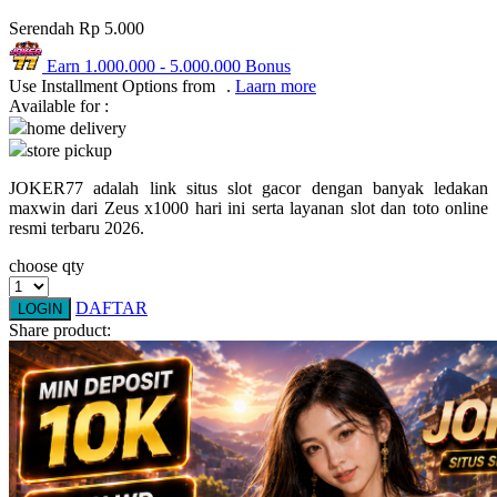
Serendah
Rp 5.000
Q
Earn
1.000.000
-
5.000.000
Bonus
QV Baby
Use Installment Options from
.
Laarn more
Available for :
R
home delivery
store pickup
Real Shades
JOKER77 adalah link situs slot gacor dengan banyak ledakan
Red Castle
maxwin dari Zeus x1000 hari ini serta layanan slot dan toto online
resmi terbaru 2026.
Ribbon Madness
choose qty
S
DAFTAR
LOGIN
Sebamed
Share product:
Silver Cross
Simply Idea
Skip Hop
Spectra