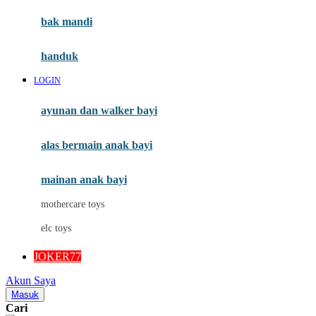
Moby
bak mandi
Momami
handuk
Mothercare
LOGIN
Mustela
ayunan dan walker bayi
My Buddy Tag
My K
alas bermain anak bayi
N
mainan anak bayi
Naif
mothercare toys
Nike
elc toys
Nordic Natural
JOKER77
Nuby
Akun Saya
Nuna
Masuk
Cari