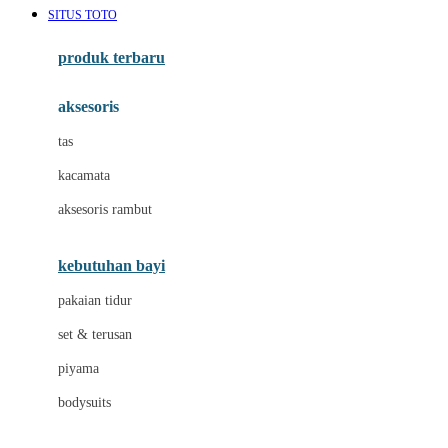
SITUS TOTO
Azetabio
produk terbaru
B
aksesoris
Baabaasheepz
tas
Babiators
kacamata
Baby Dove
aksesoris rambut
Baby Jogger
Baby Rovega
kebutuhan bayi
Babybee
pakaian tidur
Banana Boat
set & terusan
Banz
piyama
Barbie
bodysuits
Beaba