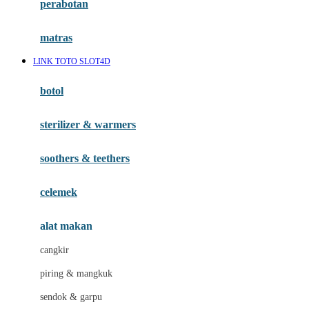
perabotan
Happy Tummy
Hauck
matras
Havaianas
LINK TOTO SLOT4D
Hegen
botol
Hot Wheels
sterilizer & warmers
Hybrid
soothers & teethers
I
Inlacta DHA
celemek
Interlac
alat makan
Ivenet
cangkir
J
piring & mangkuk
Jack N Jill
sendok & garpu