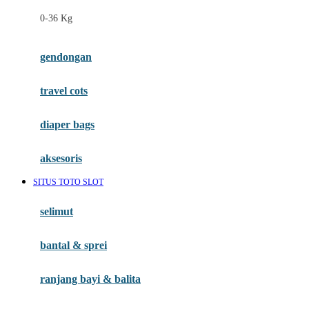
Felt So Sweet
0-36 Kg
Fisher Price
Flipper
gendongan
Friends Of Sally
travel cots
G
diaper bags
Gb
Geko
aksesoris
Graco
SITUS TOTO SLOT
Gund
selimut
H
bantal & sprei
Habbie
Haenim
ranjang bayi & balita
Happy Horse