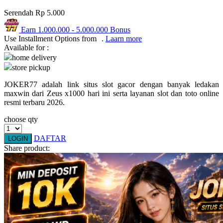
Serendah
Rp 5.000
Q
Earn
1.000.000
-
5.000.000
Bonus
QV Baby
Use Installment Options from
.
Laarn more
Available for :
R
home delivery
store pickup
Real Shades
JOKER77 adalah link situs slot gacor dengan banyak ledakan
Red Castle
maxwin dari Zeus x1000 hari ini serta layanan slot dan toto online
resmi terbaru 2026.
Ribbon Madness
choose qty
S
DAFTAR
LOGIN
Sebamed
Share product:
Silver Cross
Simply Idea
Skip Hop
Spectra