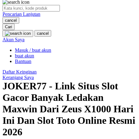
O
Pencarian Lanjutan
Oh Ma Grain
cancel
Okiedog
Cari
cancel
P
Akun Saya
Masuk / buat akun
Peachy
buat akun
Phil & Ted's
Bantuan
Philips Avent
Daftar Keinginan
Keranjang Saya
Pigeon
JOKER77 - Link Situs Slot
Playgro
Gacor Banyak Ledakan
Poled Global
Maxwin Dari Zeus X1000 Hari
Ponycycle
Ini Dan Slot Toto Online Resmi
Puma
2026
Pureats