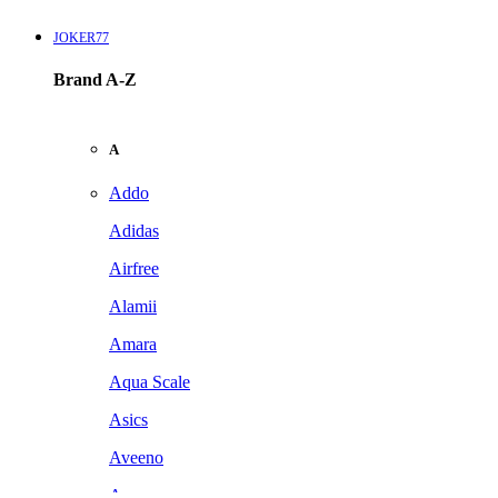
JOKER77
Brand A-Z
A
Addo
Adidas
Airfree
Alamii
Amara
Aqua Scale
Asics
Aveeno
Awan