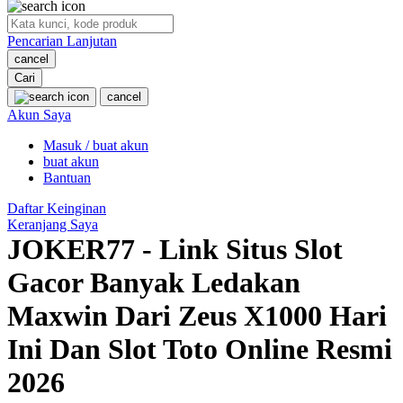
O
Pencarian Lanjutan
Oh Ma Grain
cancel
Okiedog
Cari
cancel
P
Akun Saya
Masuk / buat akun
Peachy
buat akun
Phil & Ted's
Bantuan
Philips Avent
Daftar Keinginan
Keranjang Saya
Pigeon
JOKER77 - Link Situs Slot
Playgro
Gacor Banyak Ledakan
Poled Global
Maxwin Dari Zeus X1000 Hari
Ponycycle
Ini Dan Slot Toto Online Resmi
Puma
2026
Pureats