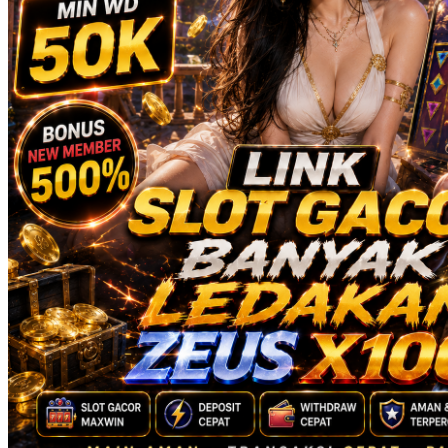
Squishmallows
Starbooks
Stick-O
Stokke
Sudocrem
Sumimo
Sunnylife
Sun-Staches
Swimava
T
Tommee Tippee
Trunki
Tutti Bambini