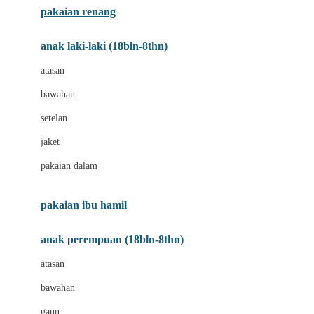
pakaian renang
Bumkins
anak laki-laki (18bln-8thn)
C
atasan
Cetaphil
bawahan
Chicco
setelan
Childlife
jaket
Clevamama
pakaian dalam
Cocolatte
Cottonseeds
pakaian ibu hamil
Cozy N Safe
anak perempuan (18bln-8thn)
Crane
atasan
Cybex
bawahan
D
gaun