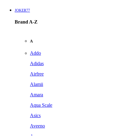
JOKER77
Brand A-Z
A
Addo
Adidas
Airfree
Alamii
Amara
Aqua Scale
Asics
Aveeno
Awan