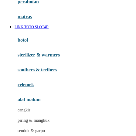
perabotan
Happy Tummy
Hauck
matras
Havaianas
LINK TOTO SLOT4D
Hegen
botol
Hot Wheels
sterilizer & warmers
Hybrid
soothers & teethers
I
Inlacta DHA
celemek
Interlac
alat makan
Ivenet
cangkir
J
piring & mangkuk
Jack N Jill
sendok & garpu