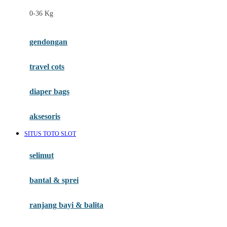
Felt So Sweet
0-36 Kg
Fisher Price
Flipper
gendongan
Friends Of Sally
travel cots
G
diaper bags
Gb
Geko
aksesoris
Graco
SITUS TOTO SLOT
Gund
selimut
H
bantal & sprei
Habbie
Haenim
ranjang bayi & balita
Happy Horse