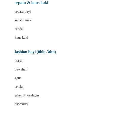
Beauty Barn
sepatu & kaus kaki
Bio Oil
sepatu bayi
Biolane
sepatu anak
Bite Fighters
sandal
Bizzi Growin
kaus kaki
Blackmores
fashion bayi (0bln-3thn)
Blooming Marvellous
atasan
Bonnels
bawahan
Bravado
gaun
Bruder
setelan
Brush Baby
jaket & kardigan
Buds Organics
aksesoris
Bugaboo
Buggygear