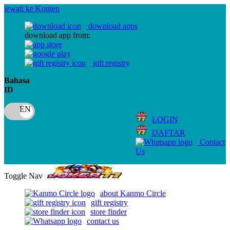
lewati ke Konten
download apps
download app from:
gift registry
Bahasa
ID
LOGIN
DAFTAR
Contact
Us
Toggle Nav
about Kanmo Circle
gift registry
store finder
contact us