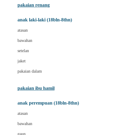
pakaian renang
Bumkins
anak laki-laki (18bln-8thn)
C
atasan
Cetaphil
bawahan
Chicco
setelan
Childlife
jaket
Clevamama
pakaian dalam
Cocolatte
Cottonseeds
pakaian ibu hamil
Cozy N Safe
anak perempuan (18bln-8thn)
Crane
atasan
Cybex
bawahan
D
gaun