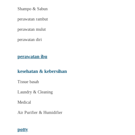
London Taxi
Shampo & Sabun
Love To Dream
perawatan rambut
perawatan mulut
M
perawatan diri
Magformers
Mama's Choice
perawatan ibu
Mamas&Papas
kesehatan & kebersihan
Mamaway
Tissue basah
Maxi Cosi
Laundry & Cleaning
Megabloks
Medical
Micro
Air Purifier & Humidifier
MiDeer
Mimi & Lula
potty
Mini Monkey