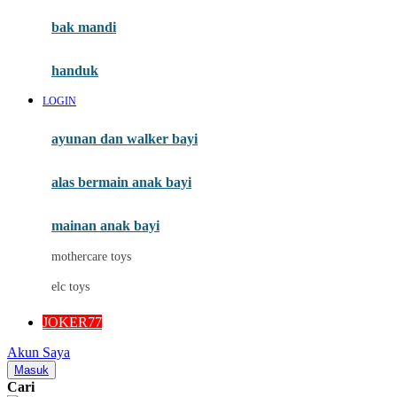
Moby
bak mandi
Momami
handuk
Mothercare
LOGIN
Mustela
ayunan dan walker bayi
My Buddy Tag
My K
alas bermain anak bayi
N
mainan anak bayi
Naif
mothercare toys
Nike
elc toys
Nordic Natural
JOKER77
Nuby
Akun Saya
Nuna
Masuk
Cari