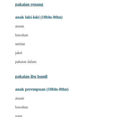
pakaian renang
Bumkins
anak laki-laki (18bln-8thn)
C
atasan
Cetaphil
bawahan
Chicco
setelan
Childlife
jaket
Clevamama
pakaian dalam
Cocolatte
Cottonseeds
pakaian ibu hamil
Cozy N Safe
anak perempuan (18bln-8thn)
Crane
atasan
Cybex
bawahan
D
gaun