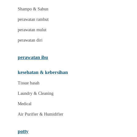
London Taxi
Shampo & Sabun
Love To Dream
perawatan rambut
perawatan mulut
M
perawatan diri
Magformers
Mama's Choice
perawatan ibu
Mamas&Papas
kesehatan & kebersihan
Mamaway
Tissue basah
Maxi Cosi
Laundry & Cleaning
Megabloks
Medical
Micro
Air Purifier & Humidifier
MiDeer
Mimi & Lula
potty
Mini Monkey