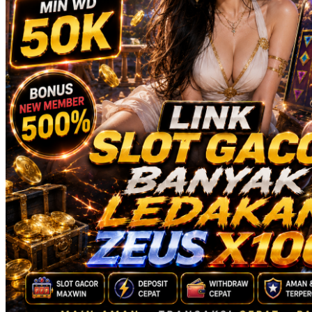
Squishmallows
Starbooks
Stick-O
Stokke
Sudocrem
Sumimo
Sunnylife
Sun-Staches
Swimava
T
Tommee Tippee
Trunki
Tutti Bambini