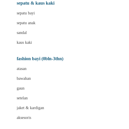
Beauty Barn
sepatu & kaus kaki
Bio Oil
sepatu bayi
Biolane
sepatu anak
Bite Fighters
sandal
Bizzi Growin
kaus kaki
Blackmores
fashion bayi (0bln-3thn)
Blooming Marvellous
atasan
Bonnels
bawahan
Bravado
gaun
Bruder
setelan
Brush Baby
jaket & kardigan
Buds Organics
aksesoris
Bugaboo
Buggygear