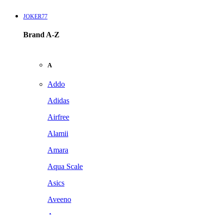
JOKER77
Brand A-Z
A
Addo
Adidas
Airfree
Alamii
Amara
Aqua Scale
Asics
Aveeno
Awan