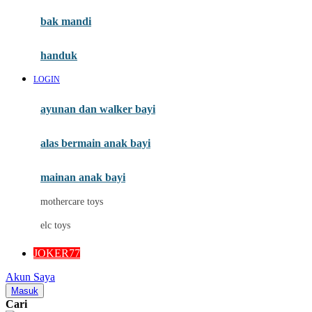
Moby
bak mandi
Momami
handuk
Mothercare
LOGIN
Mustela
ayunan dan walker bayi
My Buddy Tag
My K
alas bermain anak bayi
N
mainan anak bayi
Naif
mothercare toys
Nike
elc toys
Nordic Natural
JOKER77
Nuby
Akun Saya
Nuna
Masuk
Cari