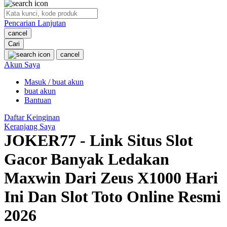
O
Pencarian Lanjutan
Oh Ma Grain
cancel
Okiedog
Cari
cancel
P
Akun Saya
Masuk / buat akun
Peachy
buat akun
Phil & Ted's
Bantuan
Philips Avent
Daftar Keinginan
Keranjang Saya
Pigeon
JOKER77 - Link Situs Slot
Playgro
Gacor Banyak Ledakan
Poled Global
Maxwin Dari Zeus X1000 Hari
Ponycycle
Ini Dan Slot Toto Online Resmi
Puma
2026
Pureats