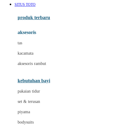
SITUS TOTO
Azetabio
produk terbaru
B
aksesoris
Baabaasheepz
tas
Babiators
kacamata
Baby Dove
aksesoris rambut
Baby Jogger
Baby Rovega
kebutuhan bayi
Babybee
pakaian tidur
Banana Boat
set & terusan
Banz
piyama
Barbie
bodysuits
Beaba