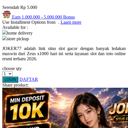
Serendah
Rp 5.000
Q
Earn
1.000.000
-
5.000.000
Bonus
QV Baby
Use Installment Options from
.
Laarn more
Available for :
R
home delivery
store pickup
Real Shades
JOKER77 adalah link situs slot gacor dengan banyak ledakan
Red Castle
maxwin dari Zeus x1000 hari ini serta layanan slot dan toto online
resmi terbaru 2026.
Ribbon Madness
choose qty
S
DAFTAR
LOGIN
Sebamed
Share product:
Silver Cross
Simply Idea
Skip Hop
Spectra