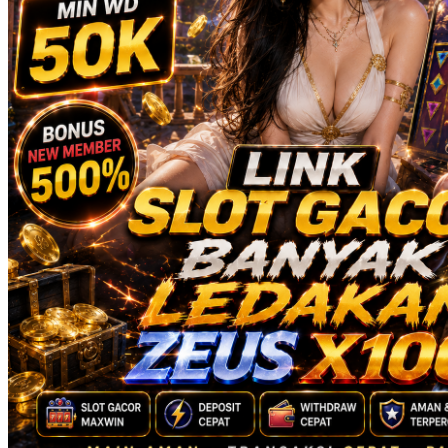
Squishmallows
Starbooks
Stick-O
Stokke
Sudocrem
Sumimo
Sunnylife
Sun-Staches
Swimava
T
Tommee Tippee
Trunki
Tutti Bambini