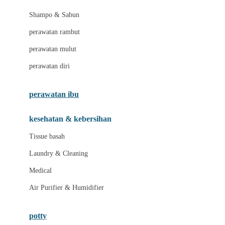
London Taxi
Shampo & Sabun
Love To Dream
perawatan rambut
perawatan mulut
M
perawatan diri
Magformers
Mama's Choice
perawatan ibu
Mamas&Papas
kesehatan & kebersihan
Mamaway
Tissue basah
Maxi Cosi
Laundry & Cleaning
Megabloks
Medical
Micro
Air Purifier & Humidifier
MiDeer
Mimi & Lula
potty
Mini Monkey