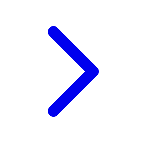
Xootz
Y
Yamatoya
Z
Zaxy
Zoggs
0-9
4Moms
59S