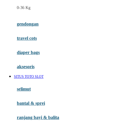
Felt So Sweet
0-36 Kg
Fisher Price
Flipper
gendongan
Friends Of Sally
travel cots
G
diaper bags
Gb
Geko
aksesoris
Graco
SITUS TOTO SLOT
Gund
selimut
H
bantal & sprei
Habbie
Haenim
ranjang bayi & balita
Happy Horse