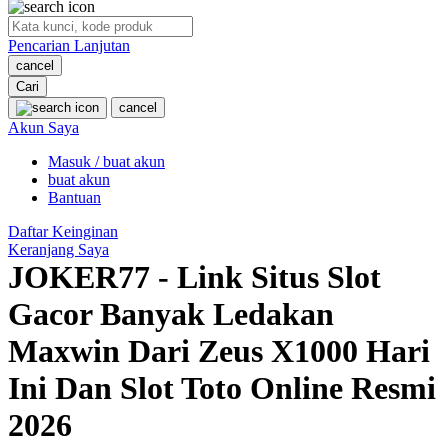
O
Pencarian Lanjutan
Oh Ma Grain
cancel
Okiedog
Cari
cancel
P
Akun Saya
Masuk / buat akun
Peachy
buat akun
Phil & Ted's
Bantuan
Philips Avent
Daftar Keinginan
Keranjang Saya
Pigeon
JOKER77 - Link Situs Slot
Playgro
Gacor Banyak Ledakan
Poled Global
Maxwin Dari Zeus X1000 Hari
Ponycycle
Ini Dan Slot Toto Online Resmi
Puma
2026
Pureats