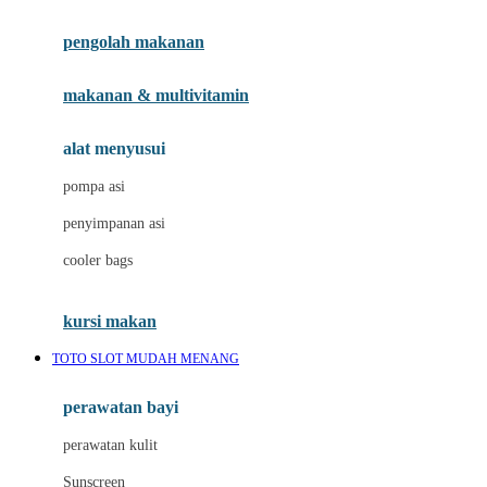
Joie
pengolah makanan
Joolz
Jujube
makanan & multivitamin
K
alat menyusui
Kiddycuts
pompa asi
Kumon
penyimpanan asi
L
cooler bags
Leapfrog
kursi makan
Leclerc
TOTO SLOT MUDAH MENANG
Lee Vierra
Lillebaby
perawatan bayi
Little Bird Told Me
perawatan kulit
Little Miss Janis
Sunscreen