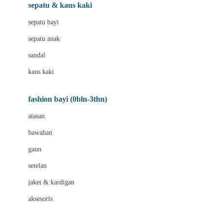
Beauty Barn
sepatu & kaus kaki
Bio Oil
sepatu bayi
Biolane
sepatu anak
Bite Fighters
sandal
Bizzi Growin
kaus kaki
Blackmores
fashion bayi (0bln-3thn)
Blooming Marvellous
atasan
Bonnels
bawahan
Bravado
gaun
Bruder
setelan
Brush Baby
jaket & kardigan
Buds Organics
aksesoris
Bugaboo
Buggygear