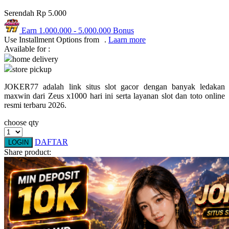
Serendah
Rp 5.000
Q
Earn
1.000.000
-
5.000.000
Bonus
QV Baby
Use Installment Options from
.
Laarn more
Available for :
R
home delivery
store pickup
Real Shades
JOKER77 adalah link situs slot gacor dengan banyak ledakan
Red Castle
maxwin dari Zeus x1000 hari ini serta layanan slot dan toto online
resmi terbaru 2026.
Ribbon Madness
choose qty
S
DAFTAR
LOGIN
Sebamed
Share product:
Silver Cross
Simply Idea
Skip Hop
Spectra