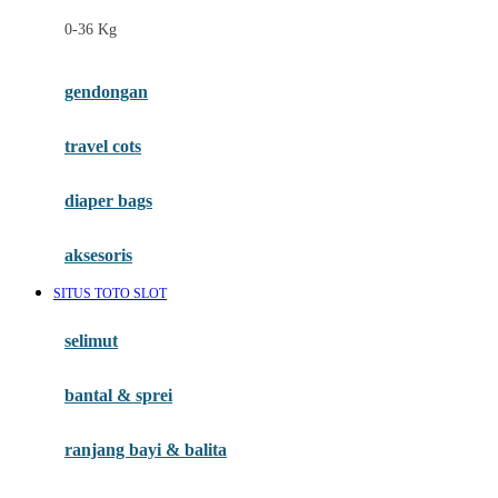
Felt So Sweet
0-36 Kg
Fisher Price
Flipper
gendongan
Friends Of Sally
travel cots
G
diaper bags
Gb
Geko
aksesoris
Graco
SITUS TOTO SLOT
Gund
selimut
H
bantal & sprei
Habbie
Haenim
ranjang bayi & balita
Happy Horse