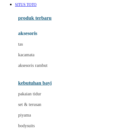
SITUS TOTO
Azetabio
produk terbaru
B
aksesoris
Baabaasheepz
tas
Babiators
kacamata
Baby Dove
aksesoris rambut
Baby Jogger
Baby Rovega
kebutuhan bayi
Babybee
pakaian tidur
Banana Boat
set & terusan
Banz
piyama
Barbie
bodysuits
Beaba