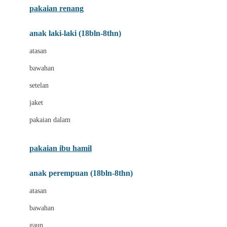
pakaian renang
Bumkins
anak laki-laki (18bln-8thn)
C
atasan
Cetaphil
bawahan
Chicco
setelan
Childlife
jaket
Clevamama
pakaian dalam
Cocolatte
Cottonseeds
pakaian ibu hamil
Cozy N Safe
anak perempuan (18bln-8thn)
Crane
atasan
Cybex
bawahan
D
gaun