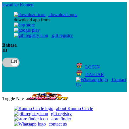
lewati ke Konten
download apps
download app from:
gift registry
Bahasa
ID
LOGIN
DAFTAR
Contact
Us
Toggle Nav
about Kanmo Circle
gift registry
store finder
contact us