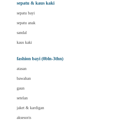
Beauty Barn
sepatu & kaus kaki
Bio Oil
sepatu bayi
Biolane
sepatu anak
Bite Fighters
sandal
Bizzi Growin
kaus kaki
Blackmores
fashion bayi (0bln-3thn)
Blooming Marvellous
atasan
Bonnels
bawahan
Bravado
gaun
Bruder
setelan
Brush Baby
jaket & kardigan
Buds Organics
aksesoris
Bugaboo
Buggygear