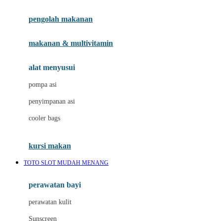
Joie
pengolah makanan
Joolz
Jujube
makanan & multivitamin
K
alat menyusui
Kiddycuts
pompa asi
Kumon
penyimpanan asi
L
cooler bags
Leapfrog
kursi makan
Leclerc
TOTO SLOT MUDAH MENANG
Lee Vierra
Lillebaby
perawatan bayi
Little Bird Told Me
perawatan kulit
Little Miss Janis
Sunscreen