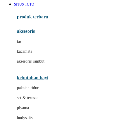
SITUS TOTO
Azetabio
produk terbaru
B
aksesoris
Baabaasheepz
tas
Babiators
kacamata
Baby Dove
aksesoris rambut
Baby Jogger
Baby Rovega
kebutuhan bayi
Babybee
pakaian tidur
Banana Boat
set & terusan
Banz
piyama
Barbie
bodysuits
Beaba