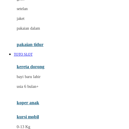
Dae Organics
setelan
Docare
jaket
Doona
pakaian dalam
Down To Earth
Drew
pakaian tidur
Dr. Brown's
TOTO SLOT
E
kereta dorong
ELC
bayi baru lahir
Ergobaby
usia 6 bulan+
Expert Care
koper anak
Ezyroller
kursi mobil
F
0-13 Kg