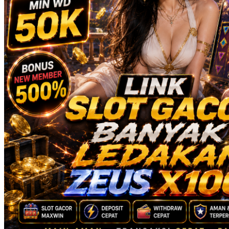
Squishmallows
Starbooks
Stick-O
Stokke
Sudocrem
Sumimo
Sunnylife
Sun-Staches
Swimava
T
Tommee Tippee
Trunki
Tutti Bambini