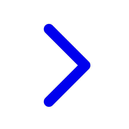
Xootz
Y
Yamatoya
Z
Zaxy
Zoggs
0-9
4Moms
59S