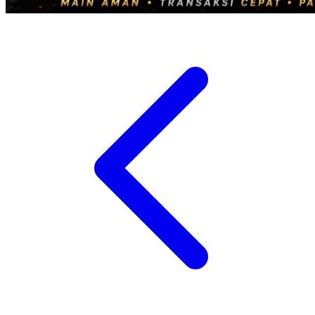
Twistshake
TY Toys
U
V
Veja
Vitaflow
Vtech
W
Waterland
Wellness
X