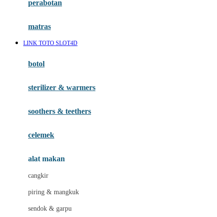
perabotan
Happy Tummy
Hauck
matras
Havaianas
LINK TOTO SLOT4D
Hegen
botol
Hot Wheels
sterilizer & warmers
Hybrid
soothers & teethers
I
Inlacta DHA
celemek
Interlac
alat makan
Ivenet
cangkir
J
piring & mangkuk
Jack N Jill
sendok & garpu