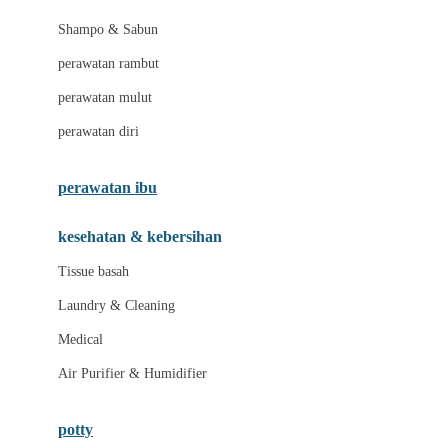
London Taxi
Shampo & Sabun
Love To Dream
perawatan rambut
perawatan mulut
M
perawatan diri
Magformers
Mama's Choice
perawatan ibu
Mamas&Papas
kesehatan & kebersihan
Mamaway
Tissue basah
Maxi Cosi
Laundry & Cleaning
Megabloks
Medical
Micro
Air Purifier & Humidifier
MiDeer
Mimi & Lula
potty
Mini Monkey