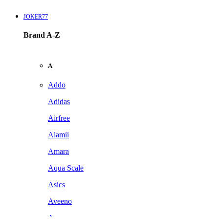
JOKER77
Brand A-Z
A
Addo
Adidas
Airfree
Alamii
Amara
Aqua Scale
Asics
Aveeno
Awan