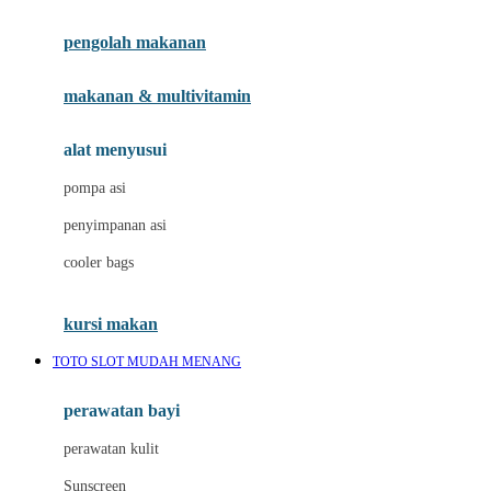
Joie
pengolah makanan
Joolz
Jujube
makanan & multivitamin
K
alat menyusui
Kiddycuts
pompa asi
Kumon
penyimpanan asi
L
cooler bags
Leapfrog
kursi makan
Leclerc
TOTO SLOT MUDAH MENANG
Lee Vierra
Lillebaby
perawatan bayi
Little Bird Told Me
perawatan kulit
Little Miss Janis
Sunscreen