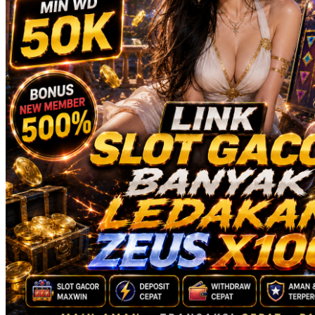
Squishmallows
Starbooks
Stick-O
Stokke
Sudocrem
Sumimo
Sunnylife
Sun-Staches
Swimava
T
Tommee Tippee
Trunki
Tutti Bambini