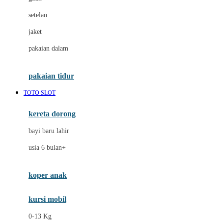
Dae Organics
setelan
Docare
jaket
Doona
pakaian dalam
Down To Earth
Drew
pakaian tidur
Dr. Brown's
TOTO SLOT
E
kereta dorong
ELC
bayi baru lahir
Ergobaby
usia 6 bulan+
Expert Care
koper anak
Ezyroller
kursi mobil
F
0-13 Kg