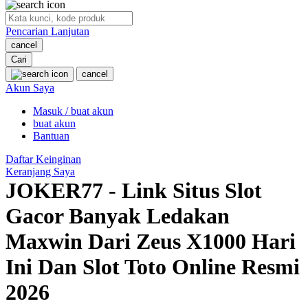
O
Pencarian Lanjutan
Oh Ma Grain
cancel
Okiedog
Cari
cancel
P
Akun Saya
Masuk / buat akun
Peachy
buat akun
Phil & Ted's
Bantuan
Philips Avent
Daftar Keinginan
Keranjang Saya
Pigeon
JOKER77 - Link Situs Slot
Playgro
Gacor Banyak Ledakan
Poled Global
Maxwin Dari Zeus X1000 Hari
Ponycycle
Ini Dan Slot Toto Online Resmi
Puma
2026
Pureats