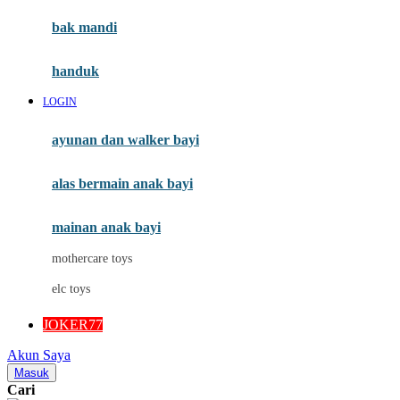
Moby
bak mandi
Momami
handuk
Mothercare
LOGIN
Mustela
ayunan dan walker bayi
My Buddy Tag
My K
alas bermain anak bayi
N
mainan anak bayi
Naif
mothercare toys
Nike
elc toys
Nordic Natural
JOKER77
Nuby
Akun Saya
Nuna
Masuk
Cari