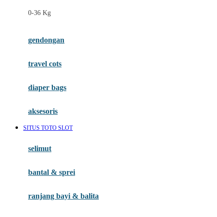
Felt So Sweet
0-36 Kg
Fisher Price
Flipper
gendongan
Friends Of Sally
travel cots
G
diaper bags
Gb
Geko
aksesoris
Graco
SITUS TOTO SLOT
Gund
selimut
H
bantal & sprei
Habbie
Haenim
ranjang bayi & balita
Happy Horse