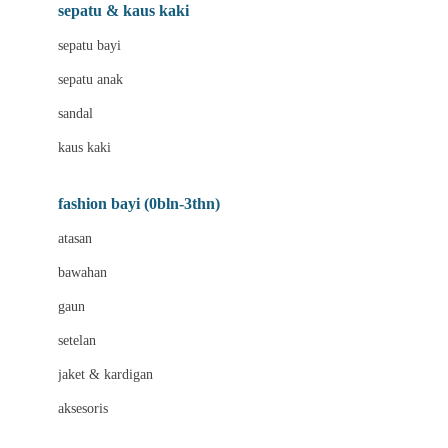
Beauty Barn
sepatu & kaus kaki
Bio Oil
sepatu bayi
Biolane
sepatu anak
Bite Fighters
sandal
Bizzi Growin
kaus kaki
Blackmores
fashion bayi (0bln-3thn)
Blooming Marvellous
atasan
Bonnels
bawahan
Bravado
gaun
Bruder
setelan
Brush Baby
jaket & kardigan
Buds Organics
aksesoris
Bugaboo
Buggygear