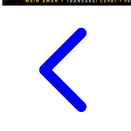
Twistshake
TY Toys
U
V
Veja
Vitaflow
Vtech
W
Waterland
Wellness
X