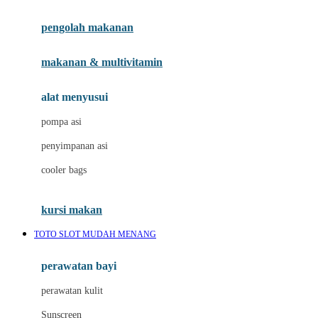
Joie
pengolah makanan
Joolz
Jujube
makanan & multivitamin
K
alat menyusui
Kiddycuts
pompa asi
Kumon
penyimpanan asi
L
cooler bags
Leapfrog
kursi makan
Leclerc
TOTO SLOT MUDAH MENANG
Lee Vierra
Lillebaby
perawatan bayi
Little Bird Told Me
perawatan kulit
Little Miss Janis
Sunscreen