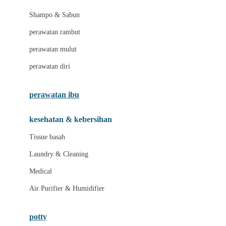
London Taxi
Shampo & Sabun
Love To Dream
perawatan rambut
perawatan mulut
M
perawatan diri
Magformers
Mama's Choice
perawatan ibu
Mamas&Papas
kesehatan & kebersihan
Mamaway
Tissue basah
Maxi Cosi
Laundry & Cleaning
Megabloks
Medical
Micro
Air Purifier & Humidifier
MiDeer
Mimi & Lula
potty
Mini Monkey