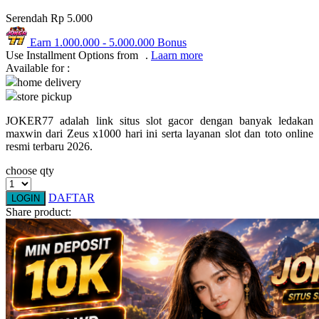
Serendah
Rp 5.000
Q
Earn
1.000.000
-
5.000.000
Bonus
QV Baby
Use Installment Options from
.
Laarn more
Available for :
R
home delivery
store pickup
Real Shades
JOKER77 adalah link situs slot gacor dengan banyak ledakan
Red Castle
maxwin dari Zeus x1000 hari ini serta layanan slot dan toto online
resmi terbaru 2026.
Ribbon Madness
choose qty
S
DAFTAR
LOGIN
Sebamed
Share product:
Silver Cross
Simply Idea
Skip Hop
Spectra