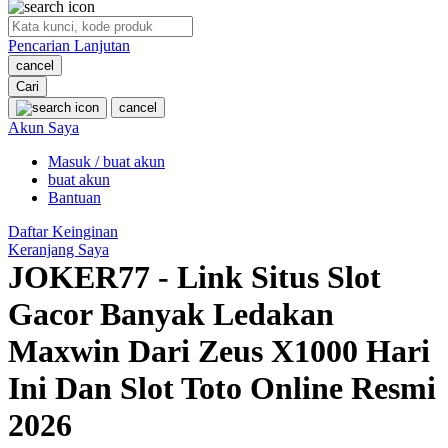
O
Pencarian Lanjutan
Oh Ma Grain
cancel
Okiedog
Cari
cancel
P
Akun Saya
Masuk / buat akun
Peachy
buat akun
Phil & Ted's
Bantuan
Philips Avent
Daftar Keinginan
Keranjang Saya
Pigeon
JOKER77 - Link Situs Slot
Playgro
Gacor Banyak Ledakan
Poled Global
Maxwin Dari Zeus X1000 Hari
Ponycycle
Ini Dan Slot Toto Online Resmi
Puma
2026
Pureats