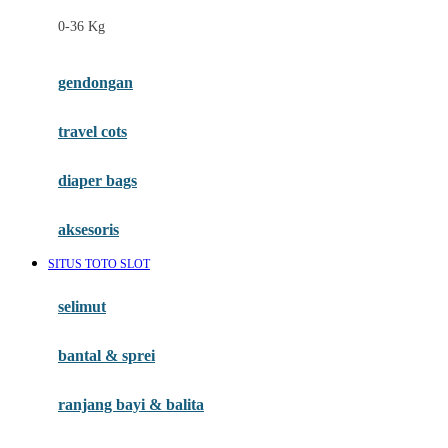
Felt So Sweet
0-36 Kg
Fisher Price
Flipper
gendongan
Friends Of Sally
travel cots
G
diaper bags
Gb
Geko
aksesoris
Graco
SITUS TOTO SLOT
Gund
selimut
H
bantal & sprei
Habbie
Haenim
ranjang bayi & balita
Happy Horse