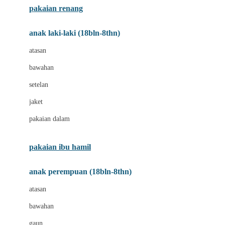
pakaian renang
Bumkins
anak laki-laki (18bln-8thn)
C
atasan
Cetaphil
bawahan
Chicco
setelan
Childlife
jaket
Clevamama
pakaian dalam
Cocolatte
Cottonseeds
pakaian ibu hamil
Cozy N Safe
anak perempuan (18bln-8thn)
Crane
atasan
Cybex
bawahan
D
gaun