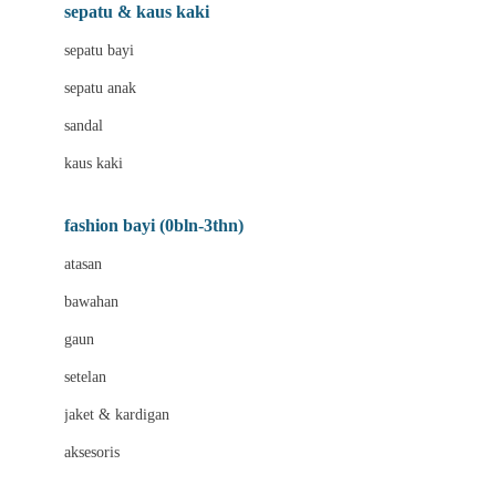
Beauty Barn
sepatu & kaus kaki
Bio Oil
sepatu bayi
Biolane
sepatu anak
Bite Fighters
sandal
Bizzi Growin
kaus kaki
Blackmores
fashion bayi (0bln-3thn)
Blooming Marvellous
atasan
Bonnels
bawahan
Bravado
gaun
Bruder
setelan
Brush Baby
jaket & kardigan
Buds Organics
aksesoris
Bugaboo
Buggygear