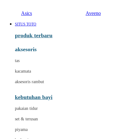
Asics
Aveeno
SITUS TOTO
produk terbaru
aksesoris
tas
kacamata
aksesoris rambut
kebutuhan bayi
pakaian tidur
set & terusan
piyama