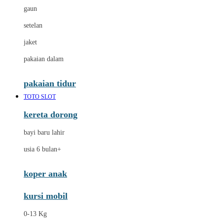
gaun
setelan
jaket
pakaian dalam
pakaian tidur
TOTO SLOT
kereta dorong
bayi baru lahir
usia 6 bulan+
koper anak
kursi mobil
0-13 Kg