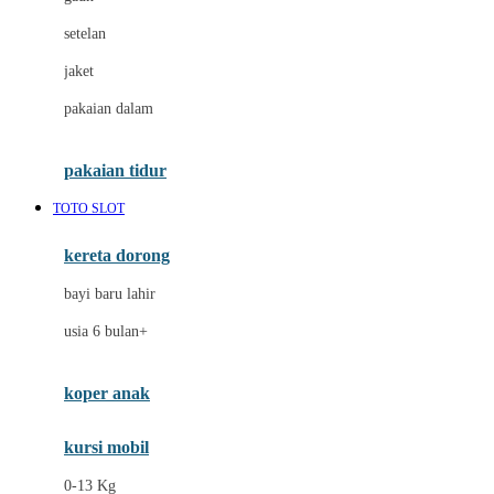
Dae Organics
setelan
Docare
jaket
Doona
pakaian dalam
Down To Earth
Drew
pakaian tidur
Dr. Brown's
TOTO SLOT
E
kereta dorong
ELC
bayi baru lahir
Ergobaby
usia 6 bulan+
Expert Care
koper anak
Ezyroller
kursi mobil
F
0-13 Kg