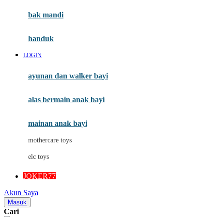
Moby
bak mandi
Momami
handuk
Mothercare
LOGIN
Mustela
ayunan dan walker bayi
My Buddy Tag
My K
alas bermain anak bayi
N
mainan anak bayi
Naif
mothercare toys
Nike
elc toys
Nordic Natural
JOKER77
Nuby
Akun Saya
Nuna
Masuk
Cari