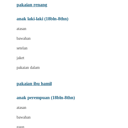
pakaian renang
Bumkins
anak laki-laki (18bln-8thn)
C
atasan
Cetaphil
bawahan
Chicco
setelan
Childlife
jaket
Clevamama
pakaian dalam
Cocolatte
Cottonseeds
pakaian ibu hamil
Cozy N Safe
anak perempuan (18bln-8thn)
Crane
atasan
Cybex
bawahan
D
gaun