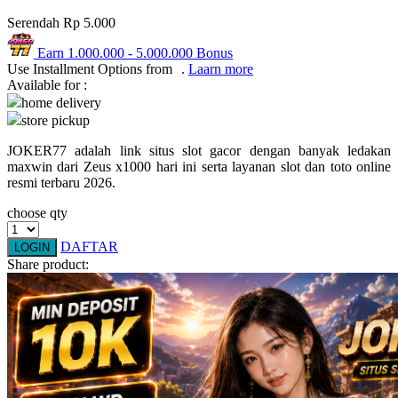
Serendah
Rp 5.000
Q
Earn
1.000.000
-
5.000.000
Bonus
QV Baby
Use Installment Options from
.
Laarn more
Available for :
R
home delivery
store pickup
Real Shades
JOKER77 adalah link situs slot gacor dengan banyak ledakan
Red Castle
maxwin dari Zeus x1000 hari ini serta layanan slot dan toto online
resmi terbaru 2026.
Ribbon Madness
choose qty
S
DAFTAR
LOGIN
Sebamed
Share product:
Silver Cross
Simply Idea
Skip Hop
Spectra