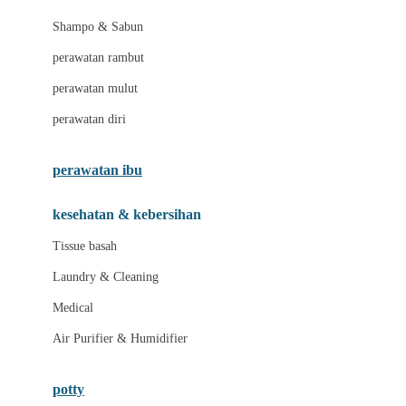
London Taxi
Shampo & Sabun
Love To Dream
perawatan rambut
perawatan mulut
M
perawatan diri
Magformers
Mama's Choice
perawatan ibu
Mamas&Papas
kesehatan & kebersihan
Mamaway
Tissue basah
Maxi Cosi
Laundry & Cleaning
Megabloks
Medical
Micro
Air Purifier & Humidifier
MiDeer
Mimi & Lula
potty
Mini Monkey