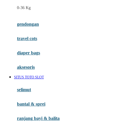
Felt So Sweet
0-36 Kg
Fisher Price
Flipper
gendongan
Friends Of Sally
travel cots
G
diaper bags
Gb
Geko
aksesoris
Graco
SITUS TOTO SLOT
Gund
selimut
H
bantal & sprei
Habbie
Haenim
ranjang bayi & balita
Happy Horse