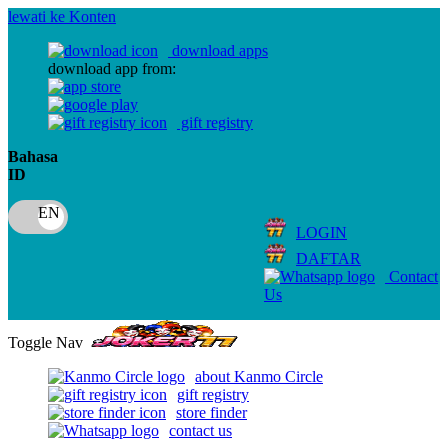
lewati ke Konten
download apps
download app from:
gift registry
Bahasa
ID
LOGIN
DAFTAR
Contact
Us
Toggle Nav
about Kanmo Circle
gift registry
store finder
contact us