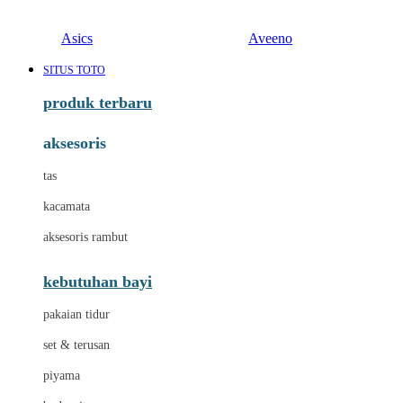
Asics
Aveeno
SITUS TOTO
produk terbaru
aksesoris
tas
kacamata
aksesoris rambut
kebutuhan bayi
pakaian tidur
set & terusan
piyama