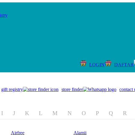
istry
LOGIN
DAFTAR
gift registry
store finder
contact 
I
J
K
L
M
N
O
P
Q
R
Airfree
Alamii