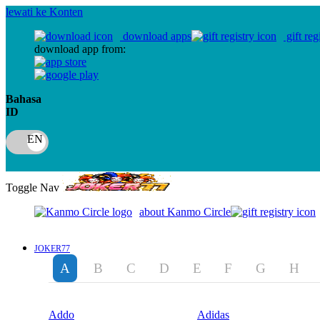
lewati ke Konten
download apps
gift reg
download app from:
Bahasa
ID
Toggle Nav
about Kanmo Circle
JOKER77
A
B
C
D
E
F
G
H
Addo
Adidas