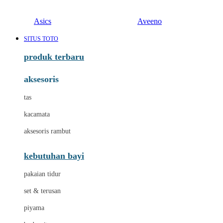
Asics
Aveeno
SITUS TOTO
produk terbaru
aksesoris
tas
kacamata
aksesoris rambut
kebutuhan bayi
pakaian tidur
set & terusan
piyama