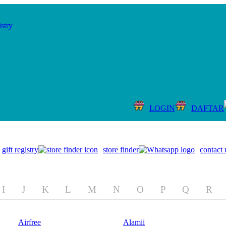
istry
LOGIN
DAFTAR
gift registry
store finder
contact 
I
J
K
L
M
N
O
P
Q
R
Airfree
Alamii