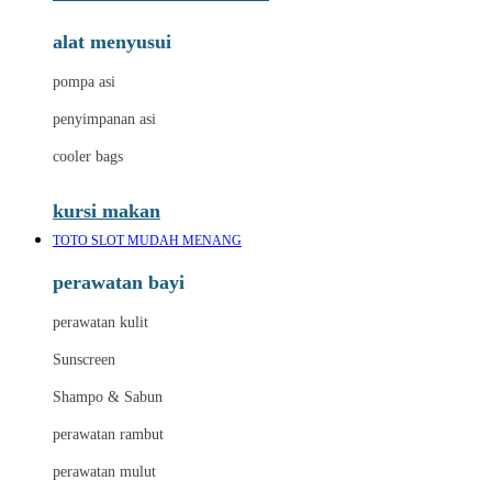
alat menyusui
pompa asi
penyimpanan asi
cooler bags
kursi makan
TOTO SLOT MUDAH MENANG
perawatan bayi
perawatan kulit
Sunscreen
Shampo & Sabun
perawatan rambut
perawatan mulut