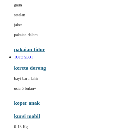
gaun
setelan
jaket
pakaian dalam
pakaian tidur
TOTO SLOT
kereta dorong
bayi baru lahir
usia 6 bulan+
koper anak
kursi mobil
0-13 Kg