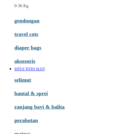
0-36 Kg
gendongan
travel cots
diaper bags
aksesoris
SITUS TOTO SLOT
selimut
bantal & sprei
ranjang bayi & balita
perabotan
matras