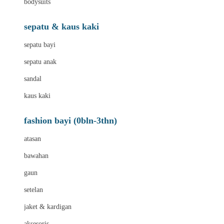
bodysuits
sepatu & kaus kaki
sepatu bayi
sepatu anak
sandal
kaus kaki
fashion bayi (0bln-3thn)
atasan
bawahan
gaun
setelan
jaket & kardigan
aksesoris