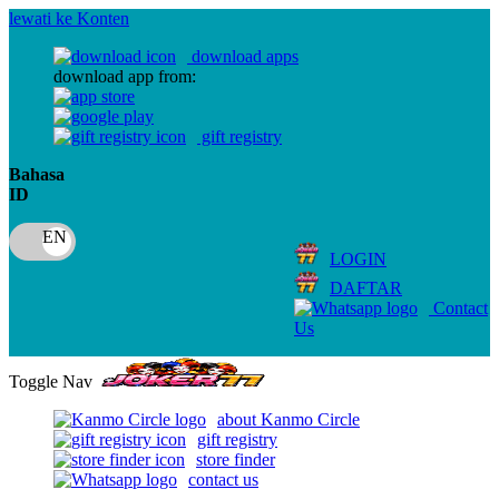
lewati ke Konten
download apps
download app from:
gift registry
Bahasa
ID
LOGIN
DAFTAR
Contact
Us
Toggle Nav
about Kanmo Circle
gift registry
store finder
contact us