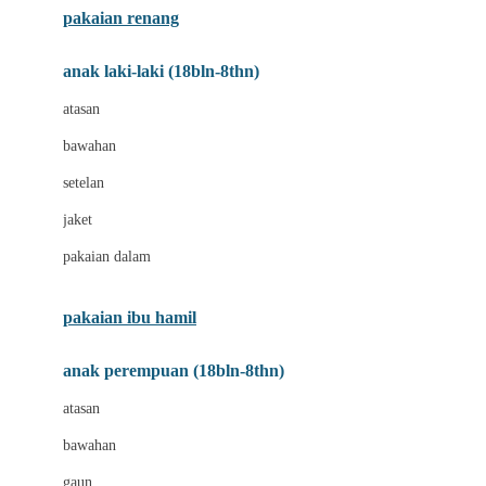
pakaian renang
Bumkins
anak laki-laki (18bln-8thn)
C
atasan
Cetaphil
bawahan
Chicco
setelan
Childlife
jaket
Clevamama
pakaian dalam
Cocolatte
Cottonseeds
pakaian ibu hamil
Cozy N Safe
anak perempuan (18bln-8thn)
Crane
atasan
Cybex
bawahan
D
gaun