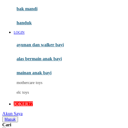
Moby
bak mandi
Momami
handuk
Mothercare
LOGIN
Mustela
ayunan dan walker bayi
My Buddy Tag
My K
alas bermain anak bayi
N
mainan anak bayi
Naif
mothercare toys
Nike
elc toys
Nordic Natural
JOKER77
Nuby
Akun Saya
Nuna
Masuk
Cari