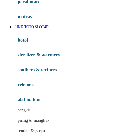
perabotan
Happy Tummy
Hauck
matras
Havaianas
LINK TOTO SLOT4D
Hegen
botol
Hot Wheels
sterilizer & warmers
Hybrid
soothers & teethers
I
Inlacta DHA
celemek
Interlac
alat makan
Ivenet
cangkir
J
piring & mangkuk
Jack N Jill
sendok & garpu