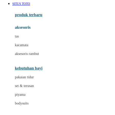
SITUS TOTO
Azetabio
produk terbaru
B
aksesoris
Baabaasheepz
tas
Babiators
kacamata
Baby Dove
aksesoris rambut
Baby Jogger
Baby Rovega
kebutuhan bayi
Babybee
pakaian tidur
Banana Boat
set & terusan
Banz
piyama
Barbie
bodysuits
Beaba