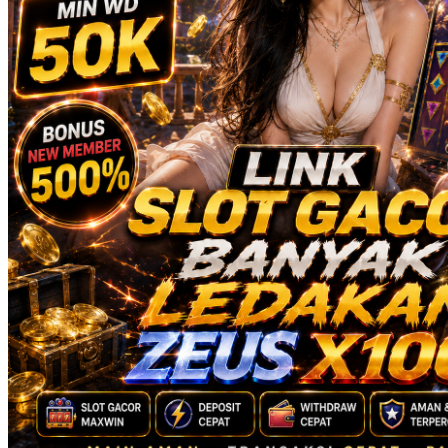
Squishmallows
Starbooks
Stick-O
Stokke
Sudocrem
Sumimo
Sunnylife
Sun-Staches
Swimava
T
Tommee Tippee
Trunki
Tutti Bambini