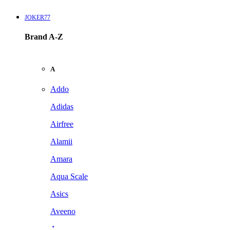
JOKER77
Brand A-Z
A
Addo
Adidas
Airfree
Alamii
Amara
Aqua Scale
Asics
Aveeno
Awan