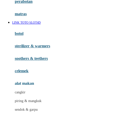
perabotan
Happy Tummy
Hauck
matras
Havaianas
LINK TOTO SLOT4D
Hegen
botol
Hot Wheels
sterilizer & warmers
Hybrid
soothers & teethers
I
Inlacta DHA
celemek
Interlac
alat makan
Ivenet
cangkir
J
piring & mangkuk
Jack N Jill
sendok & garpu