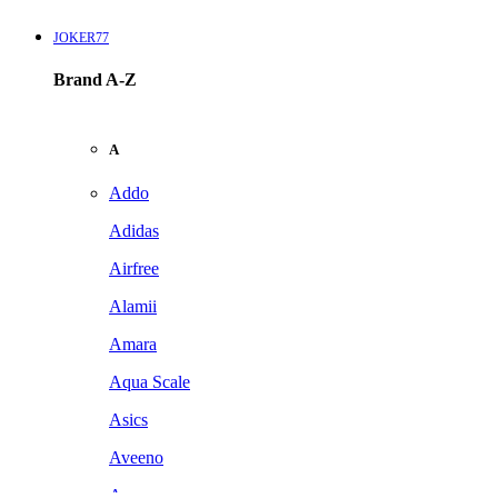
JOKER77
Brand A-Z
A
Addo
Adidas
Airfree
Alamii
Amara
Aqua Scale
Asics
Aveeno
Awan