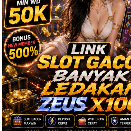
Squishmallows
Starbooks
Stick-O
Stokke
Sudocrem
Sumimo
Sunnylife
Sun-Staches
Swimava
T
Tommee Tippee
Trunki
Tutti Bambini