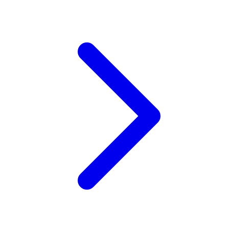
Xootz
Y
Yamatoya
Z
Zaxy
Zoggs
0-9
4Moms
59S