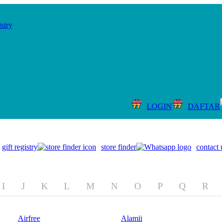
istry
LOGIN
DAFTAR
gift registry
store finder
contact 
I
J
K
L
M
N
O
P
Q
R
Airfree
Alamii