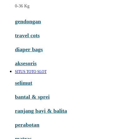
0-36 Kg
gendongan
travel cots
diaper bags
aksesoris
SITUS TOTO SLOT
selimut
bantal & sprei
ranjang bayi & balita
perabotan
matras