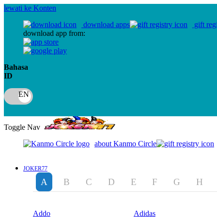
lewati ke Konten
download apps
gift reg
download app from:
Bahasa
ID
Toggle Nav
about Kanmo Circle
JOKER77
A
B
C
D
E
F
G
H
Addo
Adidas