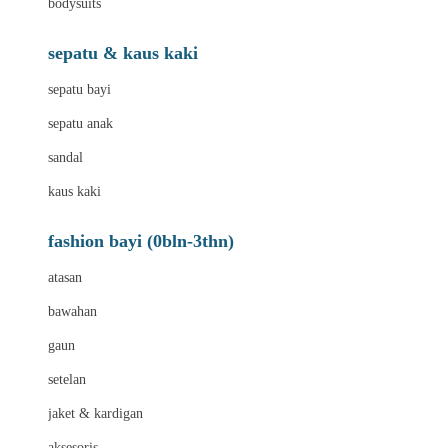
bodysuits
sepatu & kaus kaki
sepatu bayi
sepatu anak
sandal
kaus kaki
fashion bayi (0bln-3thn)
atasan
bawahan
gaun
setelan
jaket & kardigan
aksesoris