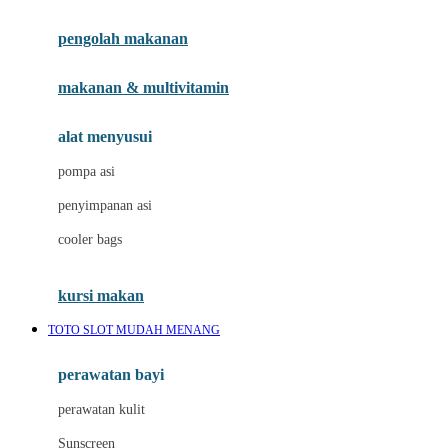
Joie
pengolah makanan
Joolz
Jujube
makanan & multivitamin
K
alat menyusui
Kiddycuts
pompa asi
Kumon
penyimpanan asi
L
cooler bags
Leapfrog
kursi makan
Leclerc
TOTO SLOT MUDAH MENANG
Lee Vierra
Lillebaby
perawatan bayi
Little Bird Told Me
perawatan kulit
Little Miss Janis
Sunscreen