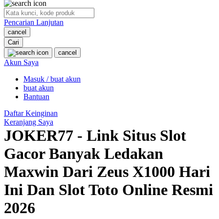
O
Pencarian Lanjutan
Oh Ma Grain
cancel
Okiedog
Cari
cancel
P
Akun Saya
Masuk / buat akun
Peachy
buat akun
Phil & Ted's
Bantuan
Philips Avent
Daftar Keinginan
Keranjang Saya
Pigeon
JOKER77 - Link Situs Slot
Playgro
Gacor Banyak Ledakan
Poled Global
Maxwin Dari Zeus X1000 Hari
Ponycycle
Ini Dan Slot Toto Online Resmi
Puma
2026
Pureats