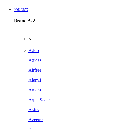
JOKER77
Brand A-Z
A
Addo
Adidas
Airfree
Alamii
Amara
Aqua Scale
Asics
Aveeno
Awan