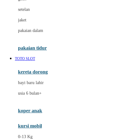
Dae Organics
setelan
Docare
jaket
Doona
pakaian dalam
Down To Earth
Drew
pakaian tidur
Dr. Brown's
TOTO SLOT
E
kereta dorong
ELC
bayi baru lahir
Ergobaby
usia 6 bulan+
Expert Care
koper anak
Ezyroller
kursi mobil
F
0-13 Kg