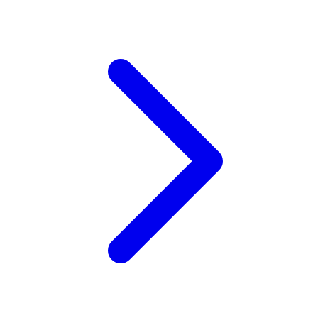
Xootz
Y
Yamatoya
Z
Zaxy
Zoggs
0-9
4Moms
59S