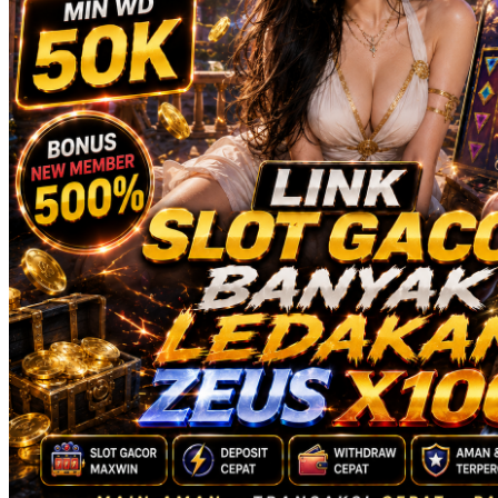
Squishmallows
Starbooks
Stick-O
Stokke
Sudocrem
Sumimo
Sunnylife
Sun-Staches
Swimava
T
Tommee Tippee
Trunki
Tutti Bambini