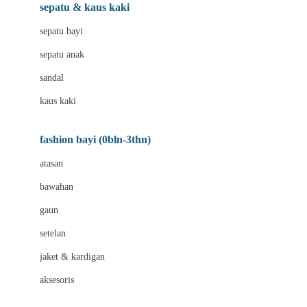
Beauty Barn
sepatu & kaus kaki
Bio Oil
sepatu bayi
Biolane
sepatu anak
Bite Fighters
sandal
Bizzi Growin
kaus kaki
Blackmores
fashion bayi (0bln-3thn)
Blooming Marvellous
atasan
Bonnels
bawahan
Bravado
gaun
Bruder
setelan
Brush Baby
jaket & kardigan
Buds Organics
aksesoris
Bugaboo
Buggygear