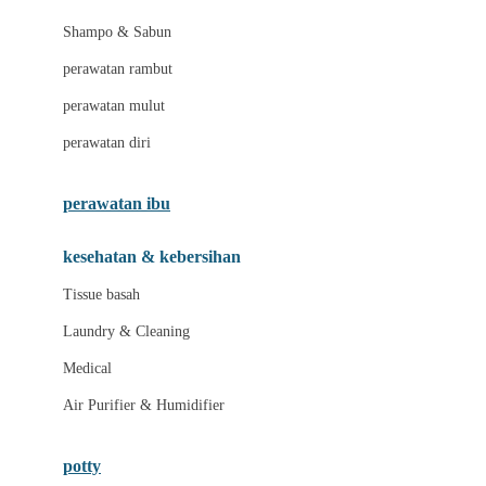
London Taxi
Shampo & Sabun
Love To Dream
perawatan rambut
perawatan mulut
M
perawatan diri
Magformers
Mama's Choice
perawatan ibu
Mamas&Papas
kesehatan & kebersihan
Mamaway
Tissue basah
Maxi Cosi
Laundry & Cleaning
Megabloks
Medical
Micro
Air Purifier & Humidifier
MiDeer
Mimi & Lula
potty
Mini Monkey