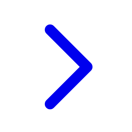
Xootz
Y
Yamatoya
Z
Zaxy
Zoggs
0-9
4Moms
59S