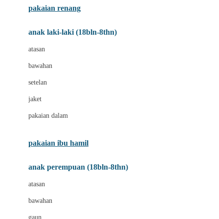
pakaian renang
Bumkins
anak laki-laki (18bln-8thn)
C
atasan
Cetaphil
bawahan
Chicco
setelan
Childlife
jaket
Clevamama
pakaian dalam
Cocolatte
Cottonseeds
pakaian ibu hamil
Cozy N Safe
anak perempuan (18bln-8thn)
Crane
atasan
Cybex
bawahan
D
gaun