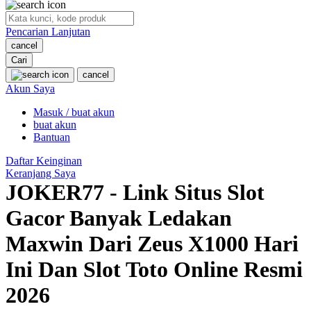
O
Pencarian Lanjutan
Oh Ma Grain
cancel
Okiedog
Cari
cancel
P
Akun Saya
Masuk / buat akun
Peachy
buat akun
Phil & Ted's
Bantuan
Philips Avent
Daftar Keinginan
Keranjang Saya
Pigeon
JOKER77 - Link Situs Slot
Playgro
Gacor Banyak Ledakan
Poled Global
Maxwin Dari Zeus X1000 Hari
Ponycycle
Ini Dan Slot Toto Online Resmi
Puma
2026
Pureats