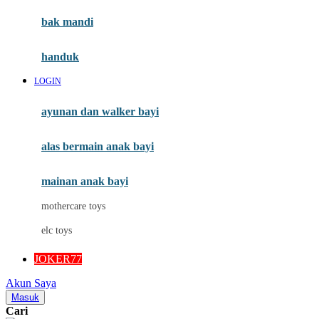
Moby
bak mandi
Momami
handuk
Mothercare
LOGIN
Mustela
ayunan dan walker bayi
My Buddy Tag
My K
alas bermain anak bayi
N
mainan anak bayi
Naif
mothercare toys
Nike
elc toys
Nordic Natural
JOKER77
Nuby
Akun Saya
Nuna
Masuk
Cari