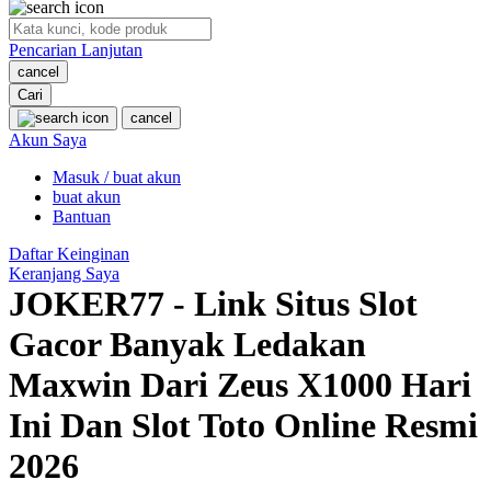
O
Pencarian Lanjutan
Oh Ma Grain
cancel
Okiedog
Cari
cancel
P
Akun Saya
Masuk / buat akun
Peachy
buat akun
Phil & Ted's
Bantuan
Philips Avent
Daftar Keinginan
Keranjang Saya
Pigeon
JOKER77 - Link Situs Slot
Playgro
Gacor Banyak Ledakan
Poled Global
Maxwin Dari Zeus X1000 Hari
Ponycycle
Ini Dan Slot Toto Online Resmi
Puma
2026
Pureats