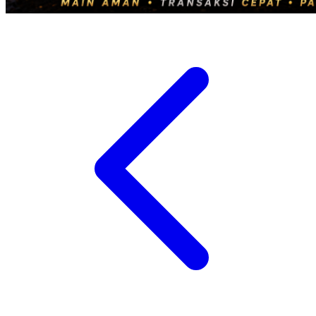
Twistshake
TY Toys
U
V
Veja
Vitaflow
Vtech
W
Waterland
Wellness
X