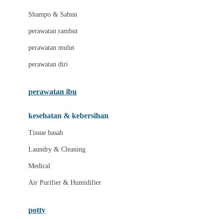
London Taxi
Shampo & Sabun
Love To Dream
perawatan rambut
perawatan mulut
M
perawatan diri
Magformers
Mama's Choice
perawatan ibu
Mamas&Papas
kesehatan & kebersihan
Mamaway
Tissue basah
Maxi Cosi
Laundry & Cleaning
Megabloks
Medical
Micro
Air Purifier & Humidifier
MiDeer
Mimi & Lula
potty
Mini Monkey