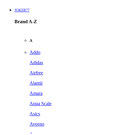
JOKER77
Brand A-Z
A
Addo
Adidas
Airfree
Alamii
Amara
Aqua Scale
Asics
Aveeno
Awan