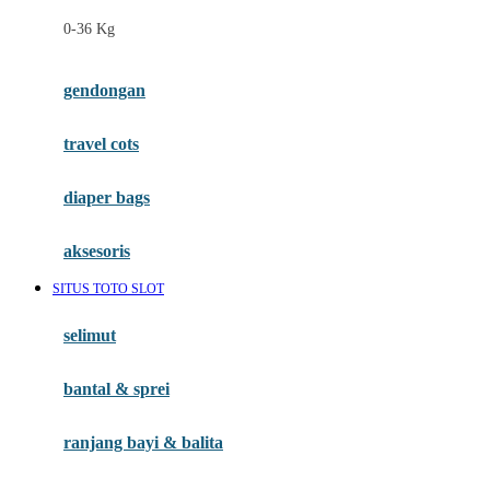
Felt So Sweet
0-36 Kg
Fisher Price
Flipper
gendongan
Friends Of Sally
travel cots
G
diaper bags
Gb
Geko
aksesoris
Graco
SITUS TOTO SLOT
Gund
selimut
H
bantal & sprei
Habbie
Haenim
ranjang bayi & balita
Happy Horse