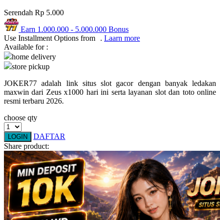
Serendah
Rp 5.000
Q
Earn
1.000.000
-
5.000.000
Bonus
QV Baby
Use Installment Options from
.
Laarn more
Available for :
R
home delivery
store pickup
Real Shades
JOKER77 adalah link situs slot gacor dengan banyak ledakan
Red Castle
maxwin dari Zeus x1000 hari ini serta layanan slot dan toto online
resmi terbaru 2026.
Ribbon Madness
choose qty
S
DAFTAR
LOGIN
Sebamed
Share product:
Silver Cross
Simply Idea
Skip Hop
Spectra