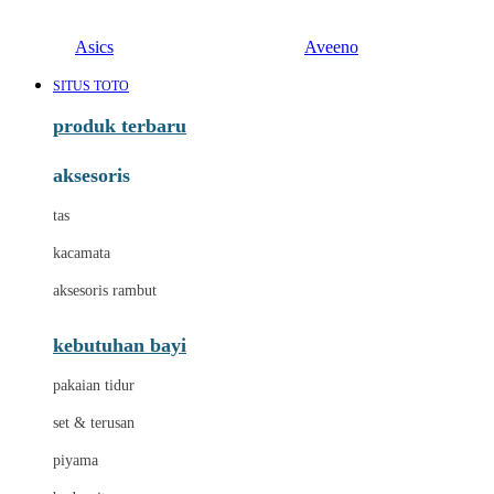
Asics
Aveeno
SITUS TOTO
produk terbaru
aksesoris
tas
kacamata
aksesoris rambut
kebutuhan bayi
pakaian tidur
set & terusan
piyama