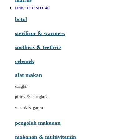
LINK TOTO SLOT4D
botol
sterilizer & warmers
soothers & teethers
celemek
alat makan
cangkir
piring & mangkuk
sendok & garpu
pengolah makanan
makanan & multivitamin