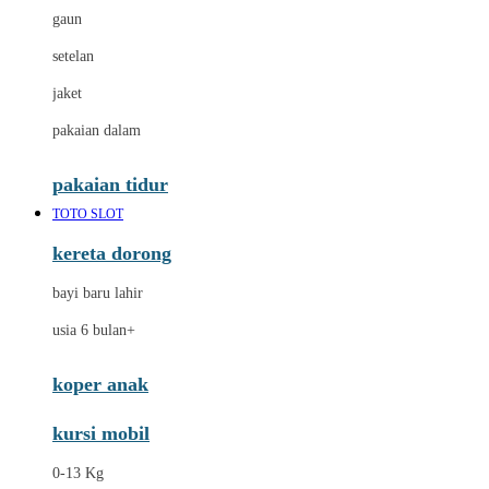
gaun
setelan
jaket
pakaian dalam
pakaian tidur
TOTO SLOT
kereta dorong
bayi baru lahir
usia 6 bulan+
koper anak
kursi mobil
0-13 Kg