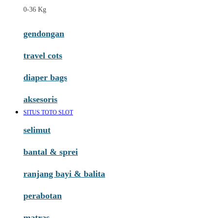
0-36 Kg
gendongan
travel cots
diaper bags
aksesoris
SITUS TOTO SLOT
selimut
bantal & sprei
ranjang bayi & balita
perabotan
matras