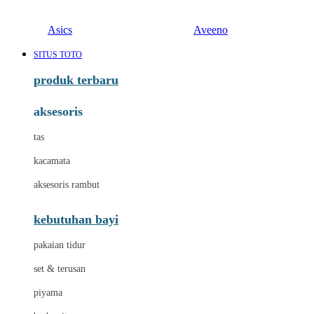
Asics
Aveeno
SITUS TOTO
produk terbaru
aksesoris
tas
kacamata
aksesoris rambut
kebutuhan bayi
pakaian tidur
set & terusan
piyama