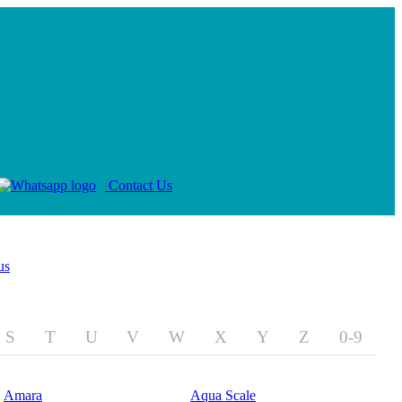
Contact Us
us
S
T
U
V
W
X
Y
Z
0-9
Amara
Aqua Scale