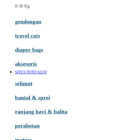
0-36 Kg
gendongan
travel cots
diaper bags
aksesoris
SITUS TOTO SLOT
selimut
bantal & sprei
ranjang bayi & balita
perabotan
matras