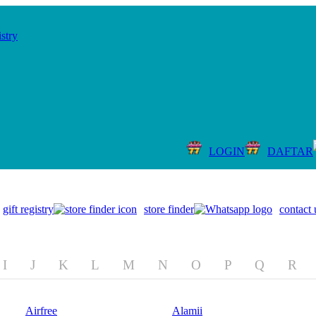
istry
LOGIN
DAFTAR
gift registry
store finder
contact 
I
J
K
L
M
N
O
P
Q
R
Airfree
Alamii