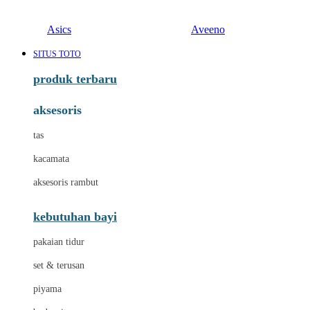
Asics
Aveeno
SITUS TOTO
produk terbaru
aksesoris
tas
kacamata
aksesoris rambut
kebutuhan bayi
pakaian tidur
set & terusan
piyama