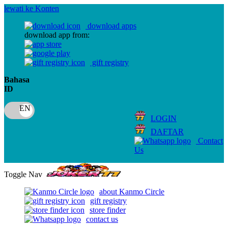
lewati ke Konten
download apps
download app from:
gift registry
Bahasa
ID
LOGIN
DAFTAR
Contact
Us
Toggle Nav
about Kanmo Circle
gift registry
store finder
contact us