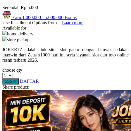
Serendah
Rp 5.000
Q
Earn
1.000.000
-
5.000.000
Bonus
QV Baby
Use Installment Options from
.
Laarn more
Available for :
R
home delivery
store pickup
Real Shades
JOKER77 adalah link situs slot gacor dengan banyak ledakan
Red Castle
maxwin dari Zeus x1000 hari ini serta layanan slot dan toto online
resmi terbaru 2026.
Ribbon Madness
choose qty
S
DAFTAR
LOGIN
Sebamed
Share product:
Silver Cross
Simply Idea
Skip Hop
Spectra