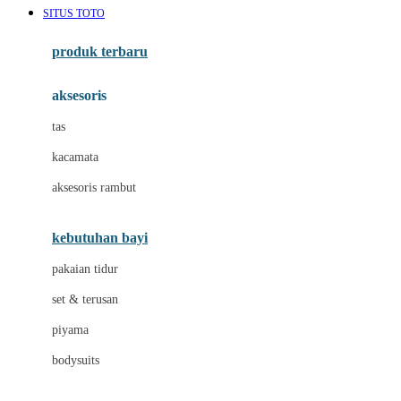
SITUS TOTO
Azetabio
produk terbaru
B
aksesoris
Baabaasheepz
tas
Babiators
kacamata
Baby Dove
aksesoris rambut
Baby Jogger
Baby Rovega
kebutuhan bayi
Babybee
pakaian tidur
Banana Boat
set & terusan
Banz
piyama
Barbie
bodysuits
Beaba