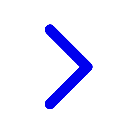
Xootz
Y
Yamatoya
Z
Zaxy
Zoggs
0-9
4Moms
59S