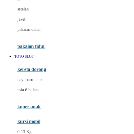
Dae Organics
setelan
Docare
jaket
Doona
pakaian dalam
Down To Earth
Drew
pakaian tidur
Dr. Brown's
TOTO SLOT
E
kereta dorong
ELC
bayi baru lahir
Ergobaby
usia 6 bulan+
Expert Care
koper anak
Ezyroller
kursi mobil
F
0-13 Kg