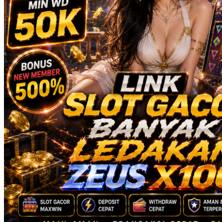
Squishmallows
Starbooks
Stick-O
Stokke
Sudocrem
Sumimo
Sunnylife
Sun-Staches
Swimava
T
Tommee Tippee
Trunki
Tutti Bambini