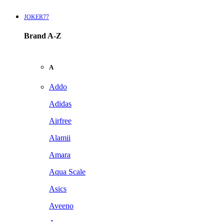
JOKER77
Brand A-Z
A
Addo
Adidas
Airfree
Alamii
Amara
Aqua Scale
Asics
Aveeno
Awan