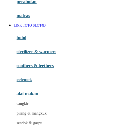
perabotan
Happy Tummy
Hauck
matras
Havaianas
LINK TOTO SLOT4D
Hegen
botol
Hot Wheels
sterilizer & warmers
Hybrid
soothers & teethers
I
Inlacta DHA
celemek
Interlac
alat makan
Ivenet
cangkir
J
piring & mangkuk
Jack N Jill
sendok & garpu