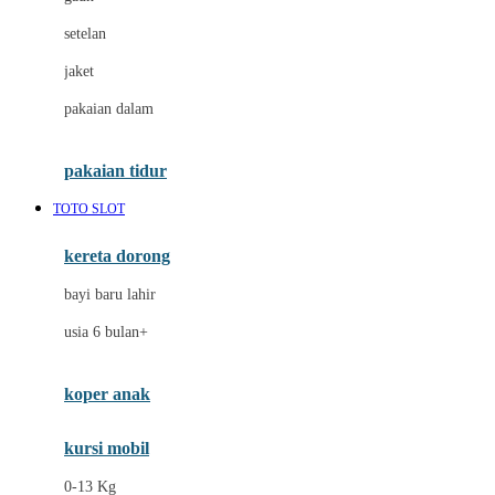
Dae Organics
setelan
Docare
jaket
Doona
pakaian dalam
Down To Earth
Drew
pakaian tidur
Dr. Brown's
TOTO SLOT
E
kereta dorong
ELC
bayi baru lahir
Ergobaby
usia 6 bulan+
Expert Care
koper anak
Ezyroller
kursi mobil
F
0-13 Kg