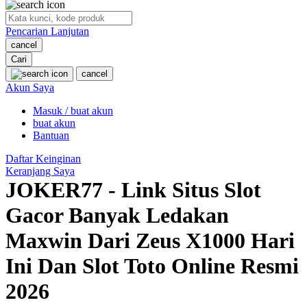
O
Pencarian Lanjutan
Oh Ma Grain
cancel
Okiedog
Cari
cancel
P
Akun Saya
Masuk / buat akun
Peachy
buat akun
Phil & Ted's
Bantuan
Philips Avent
Daftar Keinginan
Keranjang Saya
Pigeon
JOKER77 - Link Situs Slot
Playgro
Gacor Banyak Ledakan
Poled Global
Maxwin Dari Zeus X1000 Hari
Ponycycle
Ini Dan Slot Toto Online Resmi
Puma
2026
Pureats