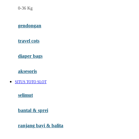
Felt So Sweet
0-36 Kg
Fisher Price
Flipper
gendongan
Friends Of Sally
travel cots
G
diaper bags
Gb
Geko
aksesoris
Graco
SITUS TOTO SLOT
Gund
selimut
H
bantal & sprei
Habbie
Haenim
ranjang bayi & balita
Happy Horse