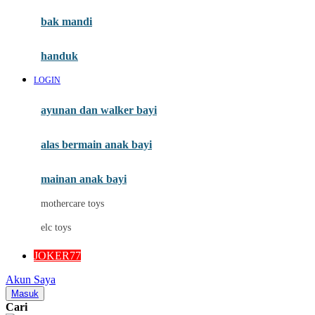
Moby
bak mandi
Momami
handuk
Mothercare
LOGIN
Mustela
ayunan dan walker bayi
My Buddy Tag
My K
alas bermain anak bayi
N
mainan anak bayi
Naif
mothercare toys
Nike
elc toys
Nordic Natural
JOKER77
Nuby
Akun Saya
Nuna
Masuk
Cari