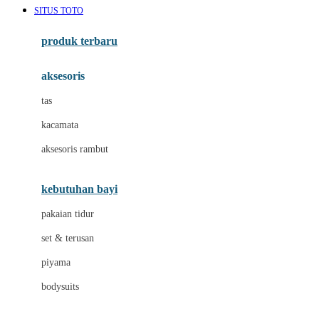
SITUS TOTO
Azetabio
produk terbaru
B
aksesoris
Baabaasheepz
tas
Babiators
kacamata
Baby Dove
aksesoris rambut
Baby Jogger
Baby Rovega
kebutuhan bayi
Babybee
pakaian tidur
Banana Boat
set & terusan
Banz
piyama
Barbie
bodysuits
Beaba