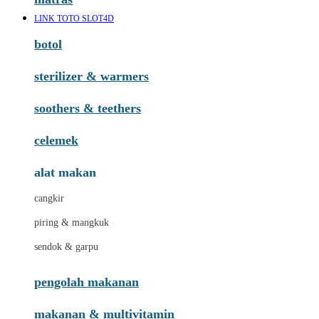
LINK TOTO SLOT4D
botol
sterilizer & warmers
soothers & teethers
celemek
alat makan
cangkir
piring & mangkuk
sendok & garpu
pengolah makanan
makanan & multivitamin