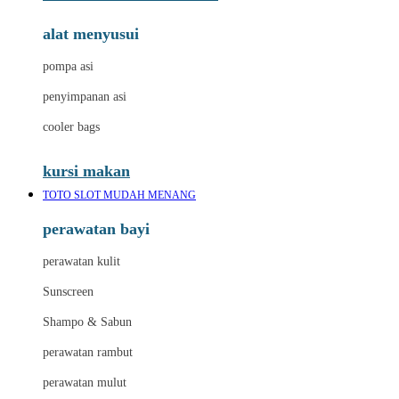
alat menyusui
pompa asi
penyimpanan asi
cooler bags
kursi makan
TOTO SLOT MUDAH MENANG
perawatan bayi
perawatan kulit
Sunscreen
Shampo & Sabun
perawatan rambut
perawatan mulut