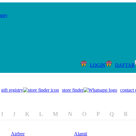
istry
LOGIN
DAFTAR
gift registry
store finder
contact 
I
J
K
L
M
N
O
P
Q
R
Airfree
Alamii