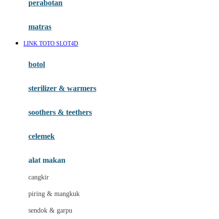
perabotan
Happy Tummy
Hauck
matras
Havaianas
LINK TOTO SLOT4D
Hegen
botol
Hot Wheels
sterilizer & warmers
Hybrid
soothers & teethers
I
Inlacta DHA
celemek
Interlac
alat makan
Ivenet
cangkir
J
piring & mangkuk
Jack N Jill
sendok & garpu