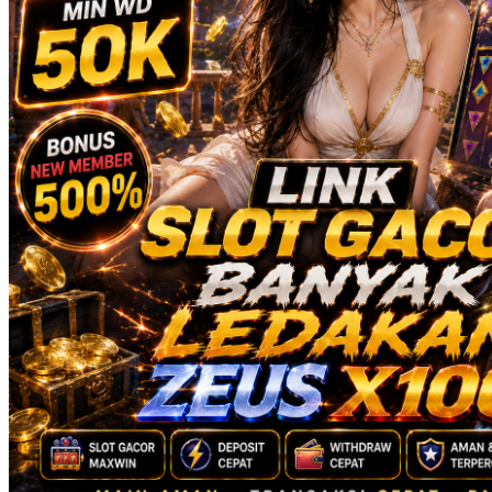
Squishmallows
Starbooks
Stick-O
Stokke
Sudocrem
Sumimo
Sunnylife
Sun-Staches
Swimava
T
Tommee Tippee
Trunki
Tutti Bambini