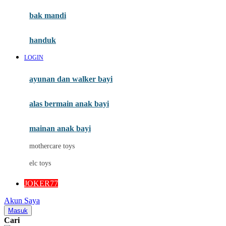
Moby
bak mandi
Momami
handuk
Mothercare
LOGIN
Mustela
ayunan dan walker bayi
My Buddy Tag
My K
alas bermain anak bayi
N
mainan anak bayi
Naif
mothercare toys
Nike
elc toys
Nordic Natural
JOKER77
Nuby
Akun Saya
Nuna
Masuk
Cari