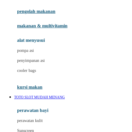
Joie
pengolah makanan
Joolz
Jujube
makanan & multivitamin
K
alat menyusui
Kiddycuts
pompa asi
Kumon
penyimpanan asi
L
cooler bags
Leapfrog
kursi makan
Leclerc
TOTO SLOT MUDAH MENANG
Lee Vierra
Lillebaby
perawatan bayi
Little Bird Told Me
perawatan kulit
Little Miss Janis
Sunscreen