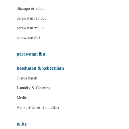
London Taxi
Shampo & Sabun
Love To Dream
perawatan rambut
perawatan mulut
M
perawatan diri
Magformers
Mama's Choice
perawatan ibu
Mamas&Papas
kesehatan & kebersihan
Mamaway
Tissue basah
Maxi Cosi
Laundry & Cleaning
Megabloks
Medical
Micro
Air Purifier & Humidifier
MiDeer
Mimi & Lula
potty
Mini Monkey