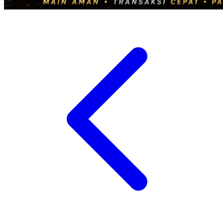
Twistshake
TY Toys
U
V
Veja
Vitaflow
Vtech
W
Waterland
Wellness
X