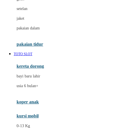
Dae Organics
setelan
Docare
jaket
Doona
pakaian dalam
Down To Earth
Drew
pakaian tidur
Dr. Brown's
TOTO SLOT
E
kereta dorong
ELC
bayi baru lahir
Ergobaby
usia 6 bulan+
Expert Care
koper anak
Ezyroller
kursi mobil
F
0-13 Kg