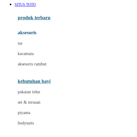
SITUS TOTO
Azetabio
produk terbaru
B
aksesoris
Baabaasheepz
tas
Babiators
kacamata
Baby Dove
aksesoris rambut
Baby Jogger
Baby Rovega
kebutuhan bayi
Babybee
pakaian tidur
Banana Boat
set & terusan
Banz
piyama
Barbie
bodysuits
Beaba