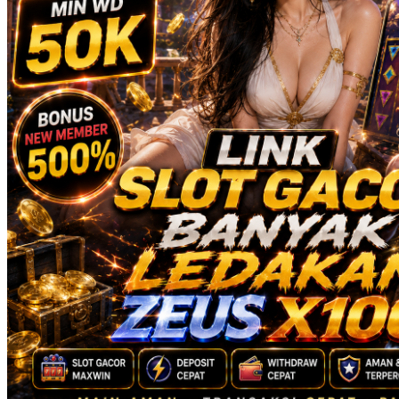
Squishmallows
Starbooks
Stick-O
Stokke
Sudocrem
Sumimo
Sunnylife
Sun-Staches
Swimava
T
Tommee Tippee
Trunki
Tutti Bambini