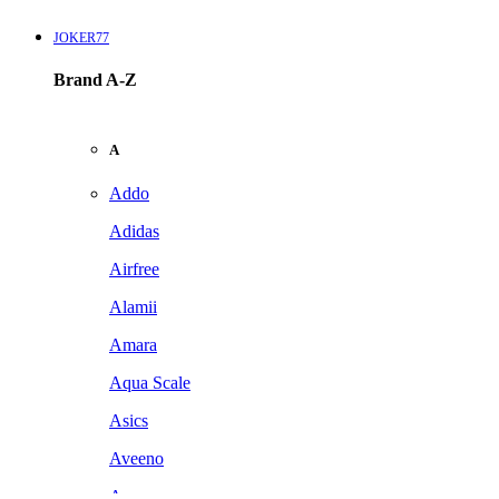
JOKER77
Brand A-Z
A
Addo
Adidas
Airfree
Alamii
Amara
Aqua Scale
Asics
Aveeno
Awan