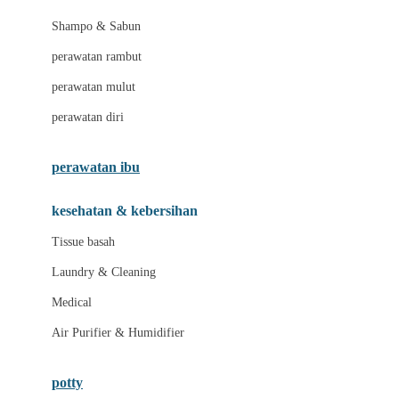
London Taxi
Shampo & Sabun
Love To Dream
perawatan rambut
perawatan mulut
M
perawatan diri
Magformers
Mama's Choice
perawatan ibu
Mamas&Papas
kesehatan & kebersihan
Mamaway
Tissue basah
Maxi Cosi
Laundry & Cleaning
Megabloks
Medical
Micro
Air Purifier & Humidifier
MiDeer
Mimi & Lula
potty
Mini Monkey