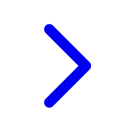
Xootz
Y
Yamatoya
Z
Zaxy
Zoggs
0-9
4Moms
59S