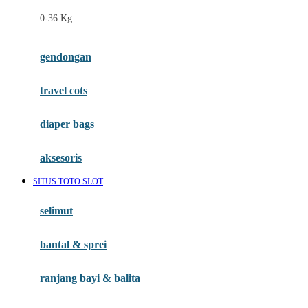
Felt So Sweet
0-36 Kg
Fisher Price
Flipper
gendongan
Friends Of Sally
travel cots
G
diaper bags
Gb
Geko
aksesoris
Graco
SITUS TOTO SLOT
Gund
selimut
H
bantal & sprei
Habbie
Haenim
ranjang bayi & balita
Happy Horse