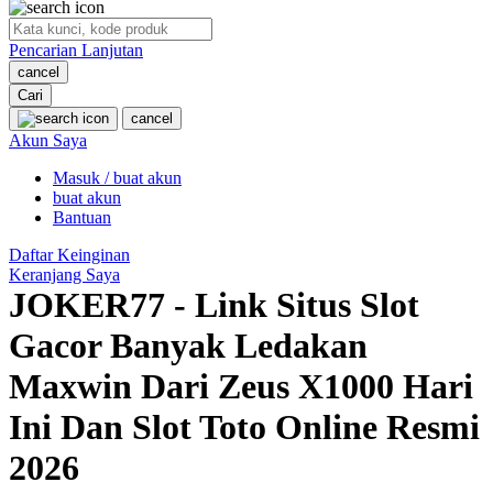
O
Pencarian Lanjutan
Oh Ma Grain
cancel
Okiedog
Cari
cancel
P
Akun Saya
Masuk / buat akun
Peachy
buat akun
Phil & Ted's
Bantuan
Philips Avent
Daftar Keinginan
Keranjang Saya
Pigeon
JOKER77 - Link Situs Slot
Playgro
Gacor Banyak Ledakan
Poled Global
Maxwin Dari Zeus X1000 Hari
Ponycycle
Ini Dan Slot Toto Online Resmi
Puma
2026
Pureats