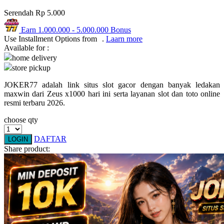
Serendah
Rp 5.000
Q
Earn
1.000.000
-
5.000.000
Bonus
QV Baby
Use Installment Options from
.
Laarn more
Available for :
R
home delivery
store pickup
Real Shades
JOKER77 adalah link situs slot gacor dengan banyak ledakan
Red Castle
maxwin dari Zeus x1000 hari ini serta layanan slot dan toto online
resmi terbaru 2026.
Ribbon Madness
choose qty
S
DAFTAR
LOGIN
Sebamed
Share product:
Silver Cross
Simply Idea
Skip Hop
Spectra