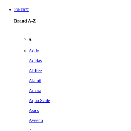
JOKER77
Brand A-Z
A
Addo
Adidas
Airfree
Alamii
Amara
Aqua Scale
Asics
Aveeno
Awan