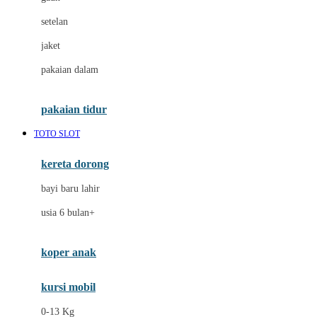
Dae Organics
setelan
Docare
jaket
Doona
pakaian dalam
Down To Earth
Drew
pakaian tidur
Dr. Brown's
TOTO SLOT
E
kereta dorong
ELC
bayi baru lahir
Ergobaby
usia 6 bulan+
Expert Care
koper anak
Ezyroller
kursi mobil
F
0-13 Kg