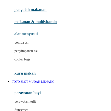
Joie
pengolah makanan
Joolz
Jujube
makanan & multivitamin
K
alat menyusui
Kiddycuts
pompa asi
Kumon
penyimpanan asi
L
cooler bags
Leapfrog
kursi makan
Leclerc
TOTO SLOT MUDAH MENANG
Lee Vierra
Lillebaby
perawatan bayi
Little Bird Told Me
perawatan kulit
Little Miss Janis
Sunscreen