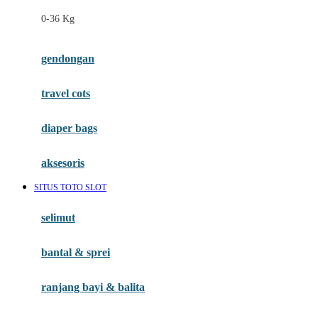
Felt So Sweet
0-36 Kg
Fisher Price
Flipper
gendongan
Friends Of Sally
travel cots
G
diaper bags
Gb
Geko
aksesoris
Graco
SITUS TOTO SLOT
Gund
selimut
H
bantal & sprei
Habbie
Haenim
ranjang bayi & balita
Happy Horse