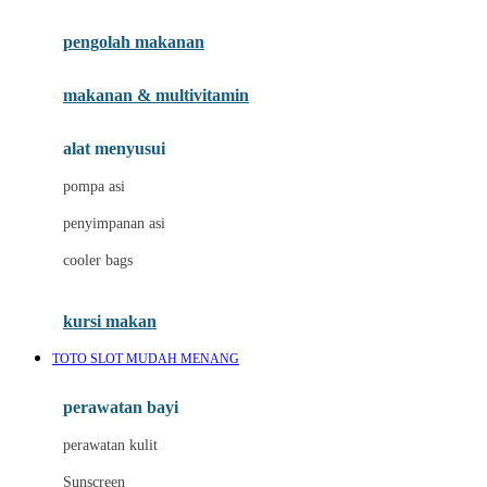
Joie
pengolah makanan
Joolz
Jujube
makanan & multivitamin
K
alat menyusui
Kiddycuts
pompa asi
Kumon
penyimpanan asi
L
cooler bags
Leapfrog
kursi makan
Leclerc
TOTO SLOT MUDAH MENANG
Lee Vierra
Lillebaby
perawatan bayi
Little Bird Told Me
perawatan kulit
Little Miss Janis
Sunscreen