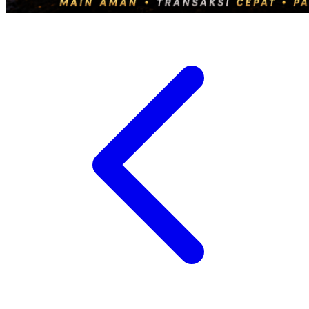
Twistshake
TY Toys
U
V
Veja
Vitaflow
Vtech
W
Waterland
Wellness
X