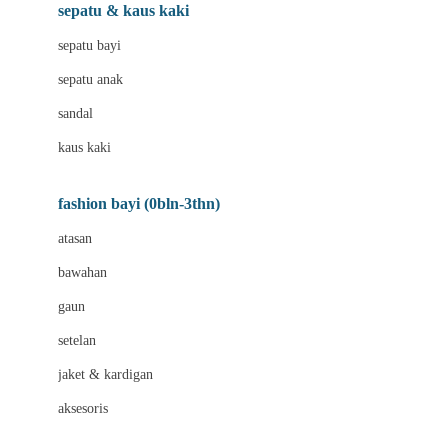
Beauty Barn
sepatu & kaus kaki
Bio Oil
sepatu bayi
Biolane
sepatu anak
Bite Fighters
sandal
Bizzi Growin
kaus kaki
Blackmores
fashion bayi (0bln-3thn)
Blooming Marvellous
atasan
Bonnels
bawahan
Bravado
gaun
Bruder
setelan
Brush Baby
jaket & kardigan
Buds Organics
aksesoris
Bugaboo
Buggygear