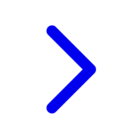
Xootz
Y
Yamatoya
Z
Zaxy
Zoggs
0-9
4Moms
59S