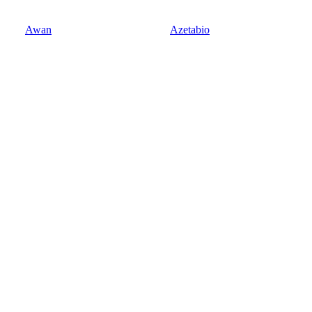
Awan
Azetabio