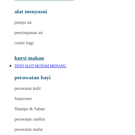
alat menyusui
pompa asi
penyimpanan asi
cooler bags
kursi makan
TOTO SLOT MUDAH MENANG
perawatan bayi
perawatan kulit
Sunscreen
Shampo & Sabun
perawatan rambut
perawatan mulut