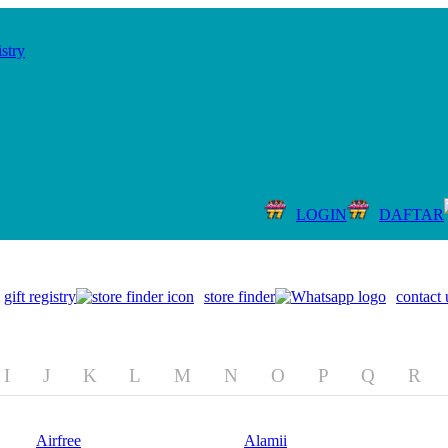
istry
LOGIN
DAFTAR
gift registry
store finder
contact 
I
J
K
L
M
N
O
P
Q
R
Airfree
Alamii