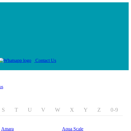
Contact Us
us
S
T
U
V
W
X
Y
Z
0-9
Amara
Aqua Scale