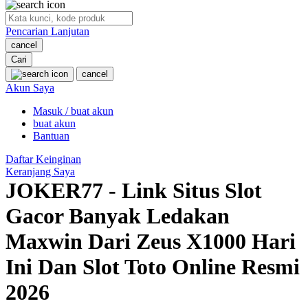
O
Pencarian Lanjutan
Oh Ma Grain
cancel
Okiedog
Cari
cancel
P
Akun Saya
Masuk / buat akun
Peachy
buat akun
Phil & Ted's
Bantuan
Philips Avent
Daftar Keinginan
Keranjang Saya
Pigeon
JOKER77 - Link Situs Slot
Playgro
Gacor Banyak Ledakan
Poled Global
Maxwin Dari Zeus X1000 Hari
Ponycycle
Ini Dan Slot Toto Online Resmi
Puma
2026
Pureats