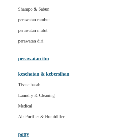
London Taxi
Shampo & Sabun
Love To Dream
perawatan rambut
perawatan mulut
M
perawatan diri
Magformers
Mama's Choice
perawatan ibu
Mamas&Papas
kesehatan & kebersihan
Mamaway
Tissue basah
Maxi Cosi
Laundry & Cleaning
Megabloks
Medical
Micro
Air Purifier & Humidifier
MiDeer
Mimi & Lula
potty
Mini Monkey