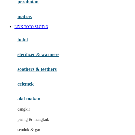
perabotan
Happy Tummy
Hauck
matras
Havaianas
LINK TOTO SLOT4D
Hegen
botol
Hot Wheels
sterilizer & warmers
Hybrid
soothers & teethers
I
Inlacta DHA
celemek
Interlac
alat makan
Ivenet
cangkir
J
piring & mangkuk
Jack N Jill
sendok & garpu