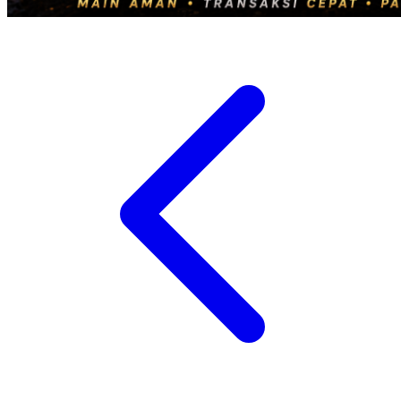
Twistshake
TY Toys
U
V
Veja
Vitaflow
Vtech
W
Waterland
Wellness
X