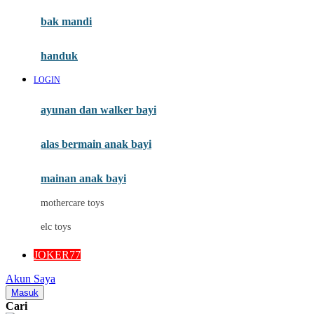
Moby
bak mandi
Momami
handuk
Mothercare
LOGIN
Mustela
ayunan dan walker bayi
My Buddy Tag
My K
alas bermain anak bayi
N
mainan anak bayi
Naif
mothercare toys
Nike
elc toys
Nordic Natural
JOKER77
Nuby
Akun Saya
Nuna
Masuk
Cari