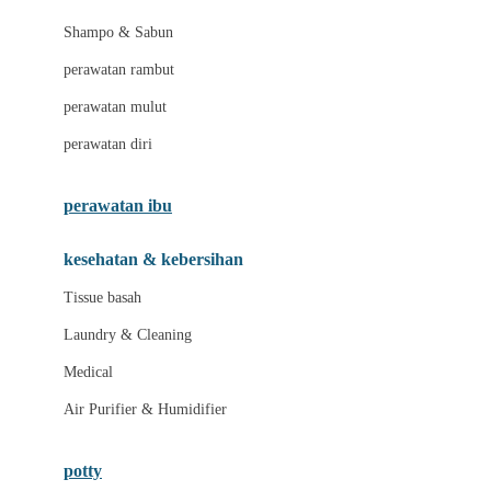
London Taxi
Shampo & Sabun
Love To Dream
perawatan rambut
perawatan mulut
M
perawatan diri
Magformers
Mama's Choice
perawatan ibu
Mamas&Papas
kesehatan & kebersihan
Mamaway
Tissue basah
Maxi Cosi
Laundry & Cleaning
Megabloks
Medical
Micro
Air Purifier & Humidifier
MiDeer
Mimi & Lula
potty
Mini Monkey