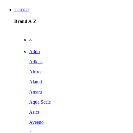
JOKER77
Brand A-Z
A
Addo
Adidas
Airfree
Alamii
Amara
Aqua Scale
Asics
Aveeno
Awan