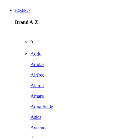
JOKER77
Brand A-Z
A
Addo
Adidas
Airfree
Alamii
Amara
Aqua Scale
Asics
Aveeno
Awan