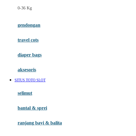
Felt So Sweet
0-36 Kg
Fisher Price
Flipper
gendongan
Friends Of Sally
travel cots
G
diaper bags
Gb
Geko
aksesoris
Graco
SITUS TOTO SLOT
Gund
selimut
H
bantal & sprei
Habbie
Haenim
ranjang bayi & balita
Happy Horse