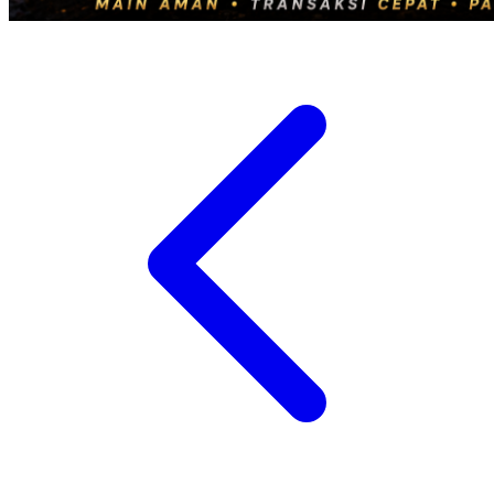
Twistshake
TY Toys
U
V
Veja
Vitaflow
Vtech
W
Waterland
Wellness
X