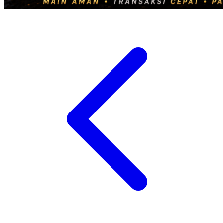
Twistshake
TY Toys
U
V
Veja
Vitaflow
Vtech
W
Waterland
Wellness
X