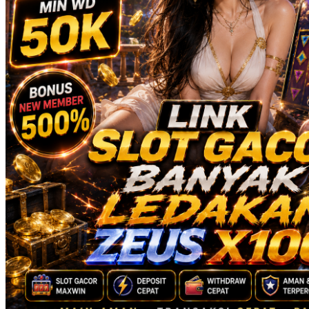
Squishmallows
Starbooks
Stick-O
Stokke
Sudocrem
Sumimo
Sunnylife
Sun-Staches
Swimava
T
Tommee Tippee
Trunki
Tutti Bambini