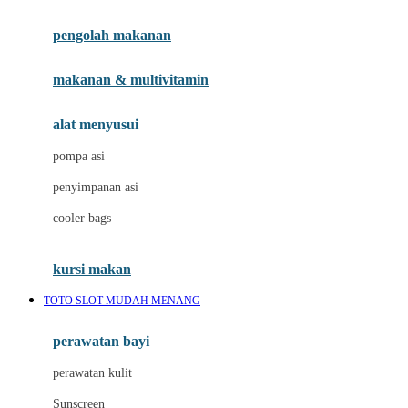
Joie
pengolah makanan
Joolz
Jujube
makanan & multivitamin
K
alat menyusui
Kiddycuts
pompa asi
Kumon
penyimpanan asi
L
cooler bags
Leapfrog
kursi makan
Leclerc
TOTO SLOT MUDAH MENANG
Lee Vierra
Lillebaby
perawatan bayi
Little Bird Told Me
perawatan kulit
Little Miss Janis
Sunscreen