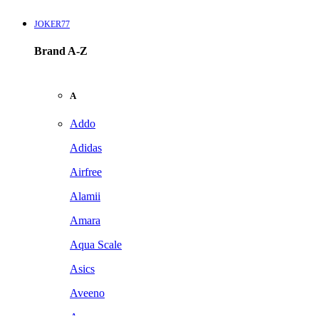
JOKER77
Brand A-Z
A
Addo
Adidas
Airfree
Alamii
Amara
Aqua Scale
Asics
Aveeno
Awan