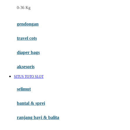
Felt So Sweet
0-36 Kg
Fisher Price
Flipper
gendongan
Friends Of Sally
travel cots
G
diaper bags
Gb
Geko
aksesoris
Graco
SITUS TOTO SLOT
Gund
selimut
H
bantal & sprei
Habbie
Haenim
ranjang bayi & balita
Happy Horse