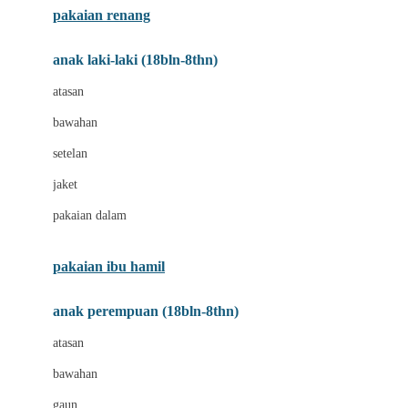
pakaian renang
Bumkins
anak laki-laki (18bln-8thn)
C
atasan
Cetaphil
bawahan
Chicco
setelan
Childlife
jaket
Clevamama
pakaian dalam
Cocolatte
Cottonseeds
pakaian ibu hamil
Cozy N Safe
anak perempuan (18bln-8thn)
Crane
atasan
Cybex
bawahan
D
gaun