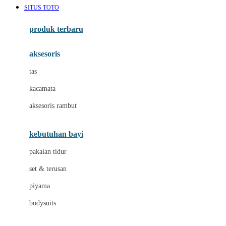
SITUS TOTO
Azetabio
produk terbaru
B
aksesoris
Baabaasheepz
tas
Babiators
kacamata
Baby Dove
aksesoris rambut
Baby Jogger
Baby Rovega
kebutuhan bayi
Babybee
pakaian tidur
Banana Boat
set & terusan
Banz
piyama
Barbie
bodysuits
Beaba