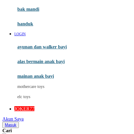
Moby
bak mandi
Momami
handuk
Mothercare
LOGIN
Mustela
ayunan dan walker bayi
My Buddy Tag
My K
alas bermain anak bayi
N
mainan anak bayi
Naif
mothercare toys
Nike
elc toys
Nordic Natural
JOKER77
Nuby
Akun Saya
Nuna
Masuk
Cari