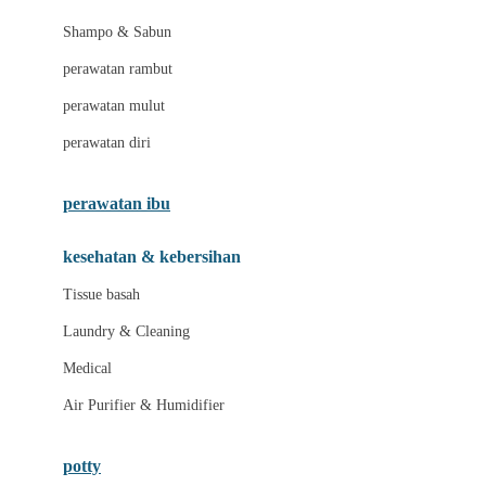
London Taxi
Shampo & Sabun
Love To Dream
perawatan rambut
perawatan mulut
M
perawatan diri
Magformers
Mama's Choice
perawatan ibu
Mamas&Papas
kesehatan & kebersihan
Mamaway
Tissue basah
Maxi Cosi
Laundry & Cleaning
Megabloks
Medical
Micro
Air Purifier & Humidifier
MiDeer
Mimi & Lula
potty
Mini Monkey