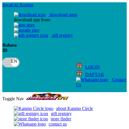
lewati ke Konten
download apps
download app from:
gift registry
Bahasa
ID
LOGIN
DAFTAR
Contact
Us
Toggle Nav
about Kanmo Circle
gift registry
store finder
contact us