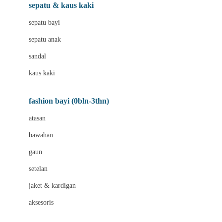
Beauty Barn
sepatu & kaus kaki
Bio Oil
sepatu bayi
Biolane
sepatu anak
Bite Fighters
sandal
Bizzi Growin
kaus kaki
Blackmores
fashion bayi (0bln-3thn)
Blooming Marvellous
atasan
Bonnels
bawahan
Bravado
gaun
Bruder
setelan
Brush Baby
jaket & kardigan
Buds Organics
aksesoris
Bugaboo
Buggygear