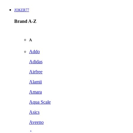
JOKER77
Brand A-Z
A
Addo
Adidas
Airfree
Alamii
Amara
Aqua Scale
Asics
Aveeno
Awan