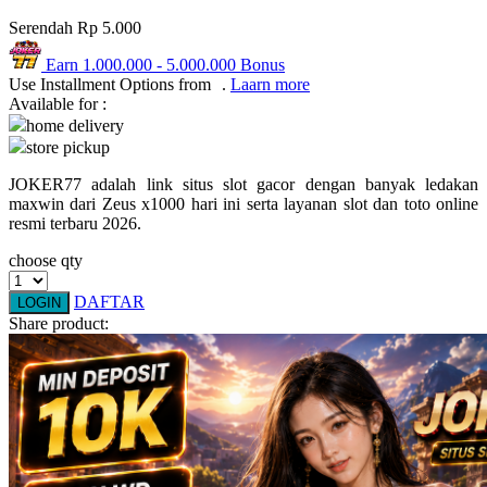
Serendah
Rp 5.000
Q
Earn
1.000.000
-
5.000.000
Bonus
QV Baby
Use Installment Options from
.
Laarn more
Available for :
R
home delivery
store pickup
Real Shades
JOKER77 adalah link situs slot gacor dengan banyak ledakan
Red Castle
maxwin dari Zeus x1000 hari ini serta layanan slot dan toto online
resmi terbaru 2026.
Ribbon Madness
choose qty
S
DAFTAR
LOGIN
Sebamed
Share product:
Silver Cross
Simply Idea
Skip Hop
Spectra