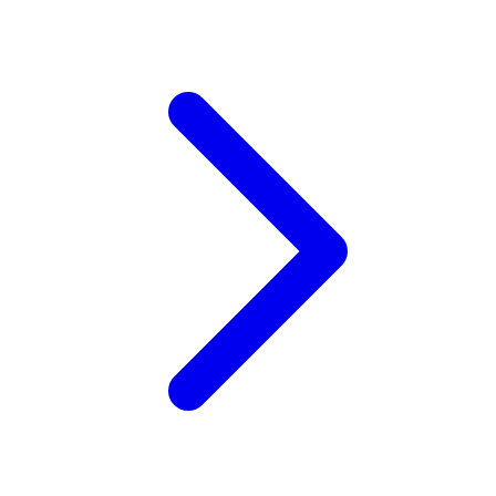
Xootz
Y
Yamatoya
Z
Zaxy
Zoggs
0-9
4Moms
59S