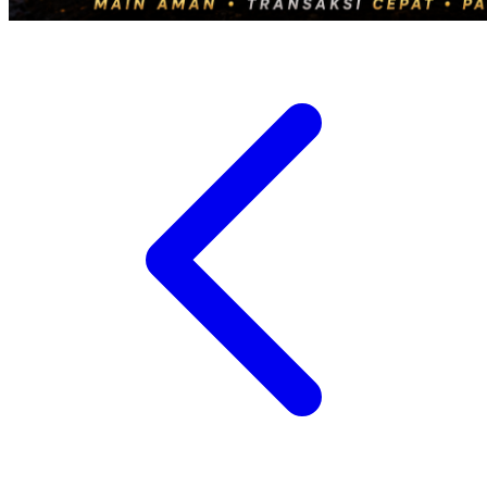
Twistshake
TY Toys
U
V
Veja
Vitaflow
Vtech
W
Waterland
Wellness
X