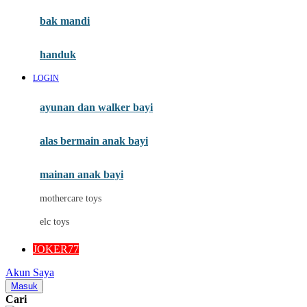
Moby
bak mandi
Momami
handuk
Mothercare
LOGIN
Mustela
ayunan dan walker bayi
My Buddy Tag
My K
alas bermain anak bayi
N
mainan anak bayi
Naif
mothercare toys
Nike
elc toys
Nordic Natural
JOKER77
Nuby
Akun Saya
Nuna
Masuk
Cari