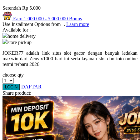
Serendah
Rp 5.000
Q
Earn
1.000.000
-
5.000.000
Bonus
QV Baby
Use Installment Options from
.
Laarn more
Available for :
R
home delivery
store pickup
Real Shades
JOKER77 adalah link situs slot gacor dengan banyak ledakan
Red Castle
maxwin dari Zeus x1000 hari ini serta layanan slot dan toto online
resmi terbaru 2026.
Ribbon Madness
choose qty
S
DAFTAR
LOGIN
Sebamed
Share product:
Silver Cross
Simply Idea
Skip Hop
Spectra