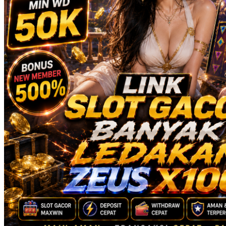
Squishmallows
Starbooks
Stick-O
Stokke
Sudocrem
Sumimo
Sunnylife
Sun-Staches
Swimava
T
Tommee Tippee
Trunki
Tutti Bambini