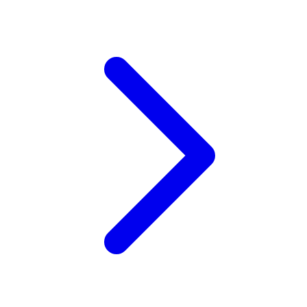
Xootz
Y
Yamatoya
Z
Zaxy
Zoggs
0-9
4Moms
59S