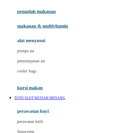
Joie
pengolah makanan
Joolz
Jujube
makanan & multivitamin
K
alat menyusui
Kiddycuts
pompa asi
Kumon
penyimpanan asi
L
cooler bags
Leapfrog
kursi makan
Leclerc
TOTO SLOT MUDAH MENANG
Lee Vierra
Lillebaby
perawatan bayi
Little Bird Told Me
perawatan kulit
Little Miss Janis
Sunscreen