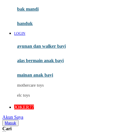
Moby
bak mandi
Momami
handuk
Mothercare
LOGIN
Mustela
ayunan dan walker bayi
My Buddy Tag
My K
alas bermain anak bayi
N
mainan anak bayi
Naif
mothercare toys
Nike
elc toys
Nordic Natural
JOKER77
Nuby
Akun Saya
Nuna
Masuk
Cari