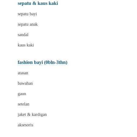
Beauty Barn
sepatu & kaus kaki
Bio Oil
sepatu bayi
Biolane
sepatu anak
Bite Fighters
sandal
Bizzi Growin
kaus kaki
Blackmores
fashion bayi (0bln-3thn)
Blooming Marvellous
atasan
Bonnels
bawahan
Bravado
gaun
Bruder
setelan
Brush Baby
jaket & kardigan
Buds Organics
aksesoris
Bugaboo
Buggygear