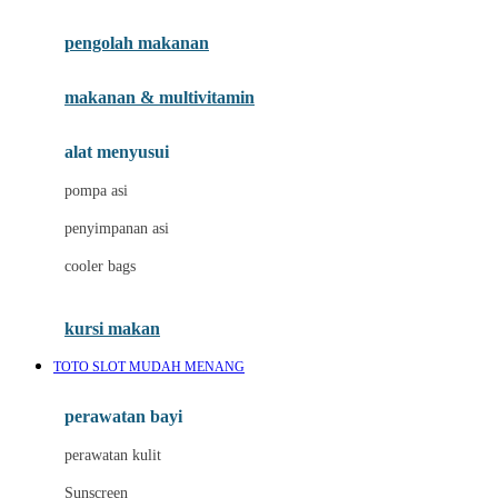
Joie
pengolah makanan
Joolz
Jujube
makanan & multivitamin
K
alat menyusui
Kiddycuts
pompa asi
Kumon
penyimpanan asi
L
cooler bags
Leapfrog
kursi makan
Leclerc
TOTO SLOT MUDAH MENANG
Lee Vierra
Lillebaby
perawatan bayi
Little Bird Told Me
perawatan kulit
Little Miss Janis
Sunscreen