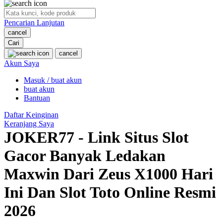
O
Pencarian Lanjutan
Oh Ma Grain
cancel
Okiedog
Cari
cancel
P
Akun Saya
Masuk / buat akun
Peachy
buat akun
Phil & Ted's
Bantuan
Philips Avent
Daftar Keinginan
Keranjang Saya
Pigeon
JOKER77 - Link Situs Slot
Playgro
Gacor Banyak Ledakan
Poled Global
Maxwin Dari Zeus X1000 Hari
Ponycycle
Ini Dan Slot Toto Online Resmi
Puma
2026
Pureats