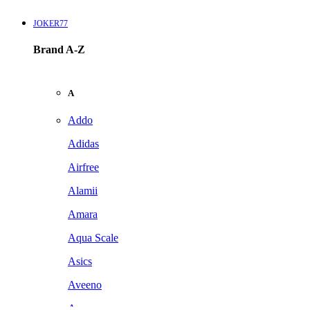
JOKER77
Brand A-Z
A
Addo
Adidas
Airfree
Alamii
Amara
Aqua Scale
Asics
Aveeno
Awan