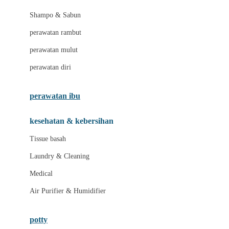
London Taxi
Shampo & Sabun
Love To Dream
perawatan rambut
perawatan mulut
M
perawatan diri
Magformers
Mama's Choice
perawatan ibu
Mamas&Papas
kesehatan & kebersihan
Mamaway
Tissue basah
Maxi Cosi
Laundry & Cleaning
Megabloks
Medical
Micro
Air Purifier & Humidifier
MiDeer
Mimi & Lula
potty
Mini Monkey