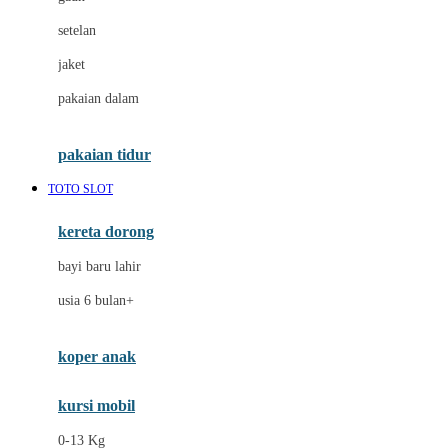
Dae Organics
setelan
Docare
jaket
Doona
pakaian dalam
Down To Earth
Drew
pakaian tidur
Dr. Brown's
TOTO SLOT
E
kereta dorong
ELC
bayi baru lahir
Ergobaby
usia 6 bulan+
Expert Care
koper anak
Ezyroller
kursi mobil
F
0-13 Kg