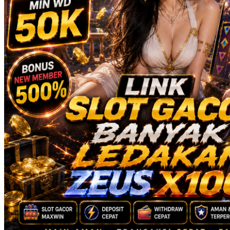
Squishmallows
Starbooks
Stick-O
Stokke
Sudocrem
Sumimo
Sunnylife
Sun-Staches
Swimava
T
Tommee Tippee
Trunki
Tutti Bambini