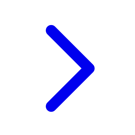
Xootz
Y
Yamatoya
Z
Zaxy
Zoggs
0-9
4Moms
59S