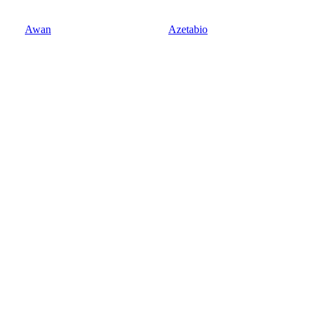
Awan
Azetabio