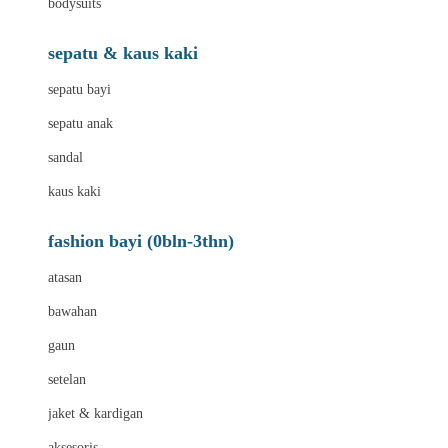
bodysuits
sepatu & kaus kaki
sepatu bayi
sepatu anak
sandal
kaus kaki
fashion bayi (0bln-3thn)
atasan
bawahan
gaun
setelan
jaket & kardigan
aksesoris