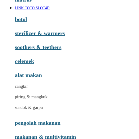
LINK TOTO SLOT4D
botol
sterilizer & warmers
soothers & teethers
celemek
alat makan
cangkir
piring & mangkuk
sendok & garpu
pengolah makanan
makanan & multivitamin