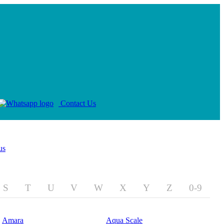
Contact Us
us
S
T
U
V
W
X
Y
Z
0-9
Amara
Aqua Scale