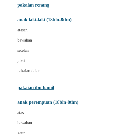
pakaian renang
Bumkins
anak laki-laki (18bln-8thn)
C
atasan
Cetaphil
bawahan
Chicco
setelan
Childlife
jaket
Clevamama
pakaian dalam
Cocolatte
Cottonseeds
pakaian ibu hamil
Cozy N Safe
anak perempuan (18bln-8thn)
Crane
atasan
Cybex
bawahan
D
gaun