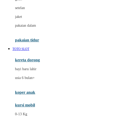
Dae Organics
setelan
Docare
jaket
Doona
pakaian dalam
Down To Earth
Drew
pakaian tidur
Dr. Brown's
TOTO SLOT
E
kereta dorong
ELC
bayi baru lahir
Ergobaby
usia 6 bulan+
Expert Care
koper anak
Ezyroller
kursi mobil
F
0-13 Kg