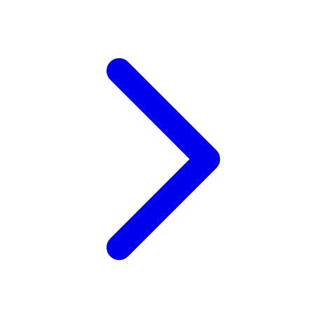
Xootz
Y
Yamatoya
Z
Zaxy
Zoggs
0-9
4Moms
59S