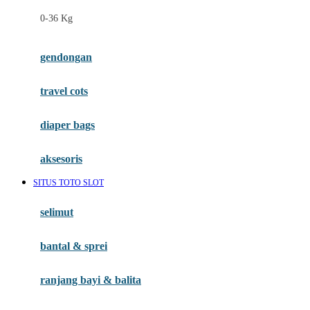
Felt So Sweet
0-36 Kg
Fisher Price
Flipper
gendongan
Friends Of Sally
travel cots
G
diaper bags
Gb
Geko
aksesoris
Graco
SITUS TOTO SLOT
Gund
selimut
H
bantal & sprei
Habbie
Haenim
ranjang bayi & balita
Happy Horse