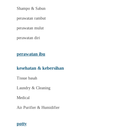
London Taxi
Shampo & Sabun
Love To Dream
perawatan rambut
perawatan mulut
M
perawatan diri
Magformers
Mama's Choice
perawatan ibu
Mamas&Papas
kesehatan & kebersihan
Mamaway
Tissue basah
Maxi Cosi
Laundry & Cleaning
Megabloks
Medical
Micro
Air Purifier & Humidifier
MiDeer
Mimi & Lula
potty
Mini Monkey