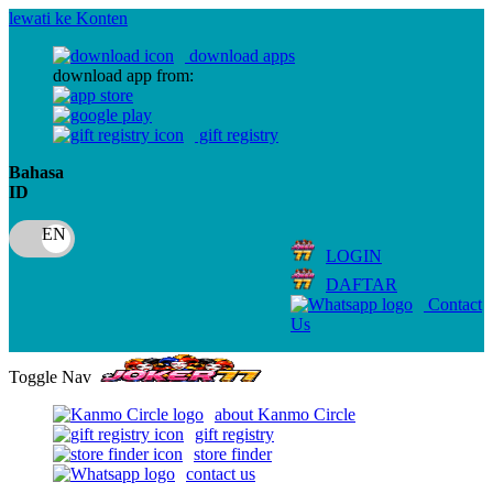
lewati ke Konten
download apps
download app from:
gift registry
Bahasa
ID
LOGIN
DAFTAR
Contact
Us
Toggle Nav
about Kanmo Circle
gift registry
store finder
contact us