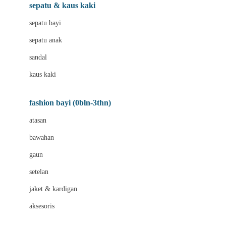
Beauty Barn
sepatu & kaus kaki
Bio Oil
sepatu bayi
Biolane
sepatu anak
Bite Fighters
sandal
Bizzi Growin
kaus kaki
Blackmores
fashion bayi (0bln-3thn)
Blooming Marvellous
atasan
Bonnels
bawahan
Bravado
gaun
Bruder
setelan
Brush Baby
jaket & kardigan
Buds Organics
aksesoris
Bugaboo
Buggygear