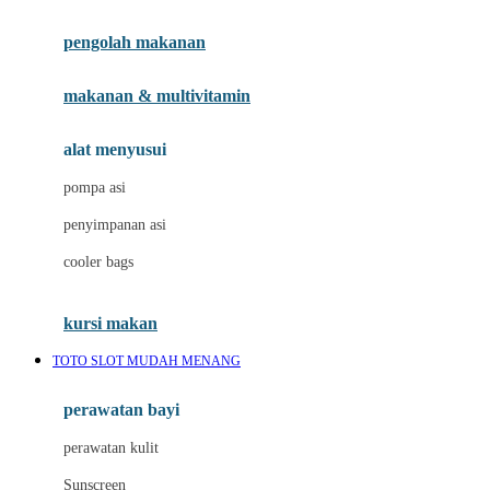
Joie
pengolah makanan
Joolz
Jujube
makanan & multivitamin
K
alat menyusui
Kiddycuts
pompa asi
Kumon
penyimpanan asi
L
cooler bags
Leapfrog
kursi makan
Leclerc
TOTO SLOT MUDAH MENANG
Lee Vierra
Lillebaby
perawatan bayi
Little Bird Told Me
perawatan kulit
Little Miss Janis
Sunscreen