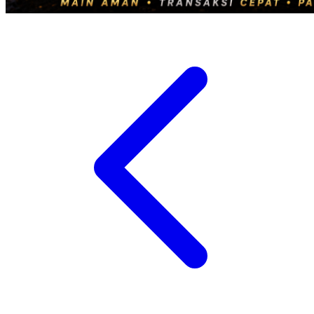
Twistshake
TY Toys
U
V
Veja
Vitaflow
Vtech
W
Waterland
Wellness
X