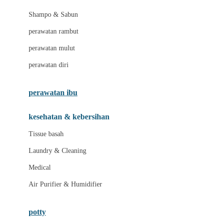
London Taxi
Shampo & Sabun
Love To Dream
perawatan rambut
perawatan mulut
M
perawatan diri
Magformers
Mama's Choice
perawatan ibu
Mamas&Papas
kesehatan & kebersihan
Mamaway
Tissue basah
Maxi Cosi
Laundry & Cleaning
Megabloks
Medical
Micro
Air Purifier & Humidifier
MiDeer
Mimi & Lula
potty
Mini Monkey