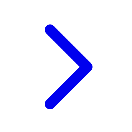
Xootz
Y
Yamatoya
Z
Zaxy
Zoggs
0-9
4Moms
59S