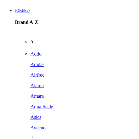
JOKER77
Brand A-Z
A
Addo
Adidas
Airfree
Alamii
Amara
Aqua Scale
Asics
Aveeno
Awan