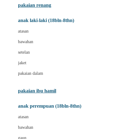
pakaian renang
Bumkins
anak laki-laki (18bln-8thn)
C
atasan
Cetaphil
bawahan
Chicco
setelan
Childlife
jaket
Clevamama
pakaian dalam
Cocolatte
Cottonseeds
pakaian ibu hamil
Cozy N Safe
anak perempuan (18bln-8thn)
Crane
atasan
Cybex
bawahan
D
gaun