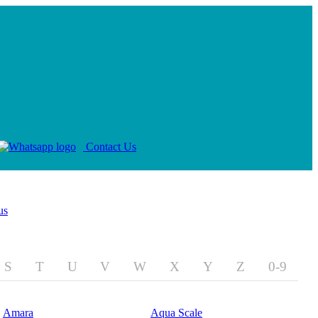
Contact Us
us
S
T
U
V
W
X
Y
Z
0-9
Amara
Aqua Scale