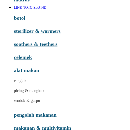
LINK TOTO SLOT4D
botol
sterilizer & warmers
soothers & teethers
celemek
alat makan
cangkir
piring & mangkuk
sendok & garpu
pengolah makanan
makanan & multivitamin