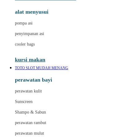
alat menyusui
pompa asi
penyimpanan asi
cooler bags
kursi makan
TOTO SLOT MUDAH MENANG
perawatan bayi
perawatan kulit
Sunscreen
Shampo & Sabun
perawatan rambut
perawatan mulut