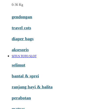
0-36 Kg
gendongan
travel cots
diaper bags
aksesoris
SITUS TOTO SLOT
selimut
bantal & sprei
ranjang bayi & balita
perabotan
matras